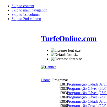
Skip to content
Skip to main navigation
Skip to 1st column
Skip to 2nd column
TurfeOnline.com
Home
Programas
1381
Programação Cidade Jardi
1382
Programação Gávea (26/0
1383
Programação Gávea (25/0
1384
Programação Gávea (24/0
1385
Programação Cidade Jardi
1386
Programação Cristal (22/0