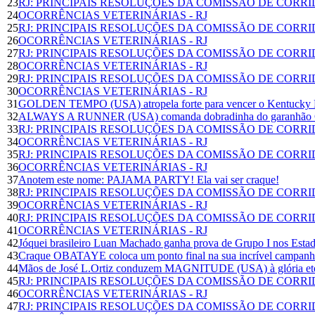
23
RJ: PRINCIPAIS RESOLUÇÕES DA COMISSÃO DE CORR
24
OCORRÊNCIAS VETERINÁRIAS - RJ
25
RJ: PRINCIPAIS RESOLUÇÕES DA COMISSÃO DE CORR
26
OCORRÊNCIAS VETERINÁRIAS - RJ
27
RJ: PRINCIPAIS RESOLUÇÕES DA COMISSÃO DE CORR
28
OCORRÊNCIAS VETERINÁRIAS - RJ
29
RJ: PRINCIPAIS RESOLUÇÕES DA COMISSÃO DE CORR
30
OCORRÊNCIAS VETERINÁRIAS - RJ
31
GOLDEN TEMPO (USA) atropela forte para vencer o Kentucky D
32
ALWAYS A RUNNER (USA) comanda dobradinha do garanhão Gu
33
RJ: PRINCIPAIS RESOLUÇÕES DA COMISSÃO DE CORR
34
OCORRÊNCIAS VETERINÁRIAS - RJ
35
RJ: PRINCIPAIS RESOLUÇÕES DA COMISSÃO DE CORR
36
OCORRÊNCIAS VETERINÁRIAS - RJ
37
Anotem este nome: PAJAMA PARTY! Ela vai ser craque!
38
RJ: PRINCIPAIS RESOLUÇÕES DA COMISSÃO DE CORR
39
OCORRÊNCIAS VETERINÁRIAS - RJ
40
RJ: PRINCIPAIS RESOLUÇÕES DA COMISSÃO DE CORR
41
OCORRÊNCIAS VETERINÁRIAS - RJ
42
Jóquei brasileiro Luan Machado ganha prova de Grupo I nos Esta
43
Craque OBATAYE coloca um ponto final na sua incrível campanha
44
Mãos de José L.Ortiz conduzem MAGNITUDE (USA) à glória et
45
RJ: PRINCIPAIS RESOLUÇÕES DA COMISSÃO DE CORR
46
OCORRÊNCIAS VETERINÁRIAS - RJ
47
RJ: PRINCIPAIS RESOLUÇÕES DA COMISSÃO DE CORR