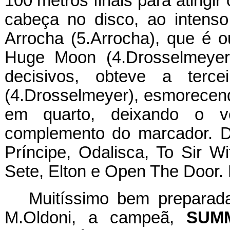
100 metros finais para atingir 
cabeça no disco, ao intens
Arrocha (5.Arrocha), que é ou
Huge Moon (4.Drosselmeyer
decisivos, obteve a terce
(4.Drosselmeyer), esmorecend
em quarto, deixando o v
complemento do marcador. De
Príncipe, Odalisca, To Sir 
Sete, Elton e Open The Door
Muitíssimo bem preparada
M.Oldoni, a campeã,
SUM