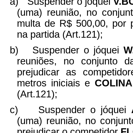
a)
Suspender o jóquei
V.B
(uma) reunião, no conjun
multa de R$ 500,00, por 
na partida (Art.121);
b)
Suspender o jóquei
W
reuniões, no conjunto d
prejudicar as competido
metros iniciais e
COLINA
(Art.121);
c)
Suspender o jóquei
(uma) reunião, no conjunt
prejudicar o competidor
FL