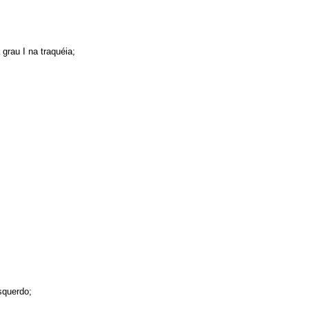
grau I na traquéia;
squerdo;