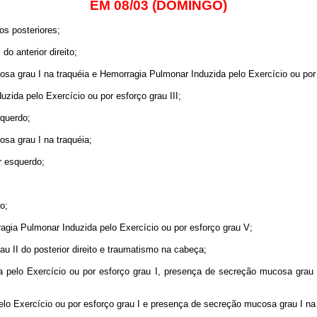
EM 08/03 (DOMINGO)
os posteriores;
do anterior direito;
a grau I na traquéia e Hemorragia Pulmonar Induzida pelo Exercício ou por e
zida pelo Exercício ou por esforço grau III;
squerdo;
a grau I na traquéia;
r esquerdo;
o;
ragia Pulmonar Induzida pelo Exercício ou por esforço grau V;
au II do posterior direito e traumatismo na cabeça;
pelo Exercício ou por esforço grau I, presença de secreção mucosa grau I
o Exercício ou por esforço grau I e presença de secreção mucosa grau I na 