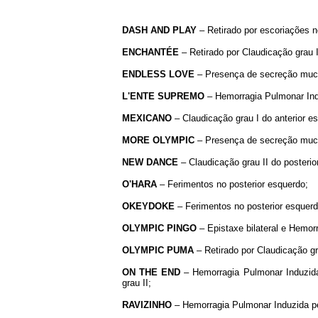
DASH AND PLAY
– Retirado por escoriações n
ENCHANTÉE
– Retirado por Claudicação grau I 
ENDLESS
LOVE
– Presença de secreção mucos
L'ENTE
SUPREMO
– Hemorragia Pulmonar Indu
MEXICANO
– Claudicação grau I do anterior e
MORE
OLYMPIC
– Presença de secreção mucos
NEW
DANCE
– Claudicação grau II do posterio
O'HARA
– Ferimentos no posterior esquerdo;
OKEYDOKE
– Ferimentos no posterior esquerd
OLYMPIC
PINGO
– Epistaxe bilateral e Hemor
OLYMPIC
PUMA
– Retirado por Claudicação gr
ON
THE
END
– Hemorragia Pulmonar Induzida 
grau II;
RAVIZINHO
– Hemorragia Pulmonar Induzida pel