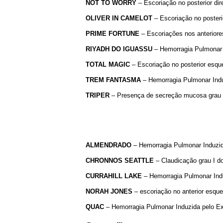
NOT
TO
WORRY
– Escoriação no posterior dire
OLIVER
IN
CAMELOT
– Escoriação no posterio
PRIME
FORTUNE
– Escoriações nos anteriores
RIYADH
DO
IGUASSU
– Hemorragia Pulmonar I
TOTAL
MAGIC
– Escoriação no posterior esqu
TREM
FANTASMA
– Hemorragia Pulmonar Induz
TRIPER
– Presença de secreção mucosa grau II
ALMENDRADO
– Hemorragia Pulmonar Induzida
CHRONNOS
SEATTLE
– Claudicação grau I do
CURRAHILL
LAKE
– Hemorragia Pulmonar Indu
NORAH
JONES
– escoriação no anterior esque
QUAC
– Hemorragia Pulmonar Induzida pelo Exe