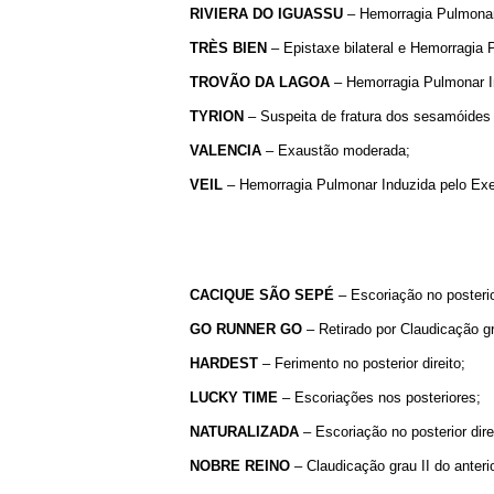
RIVIERA
DO
IGUASSU
– Hemorragia Pulmonar 
TRÈS
BIEN
– Epistaxe bilateral e Hemorragia 
TROVÃO
DA
LAGOA
– Hemorragia Pulmonar In
TYRION
– Suspeita de fratura dos sesamóides 
VALENCIA
– Exaustão moderada;
VEIL
– Hemorragia Pulmonar Induzida pelo Exerc
CACIQUE
SÃO
SEPÉ
– Escoriação no posterior
GO
RUNNER
GO
– Retirado por Claudicação gra
HARDEST
– Ferimento no posterior direito;
LUCKY
TIME
– Escoriações nos posteriores;
NATURALIZADA
– Escoriação no posterior dire
NOBRE
REINO
– Claudicação grau II do anteri