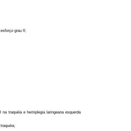
sforço grau II;
 na traquéia e hemiplegia laringeana esquerda
traquéia;