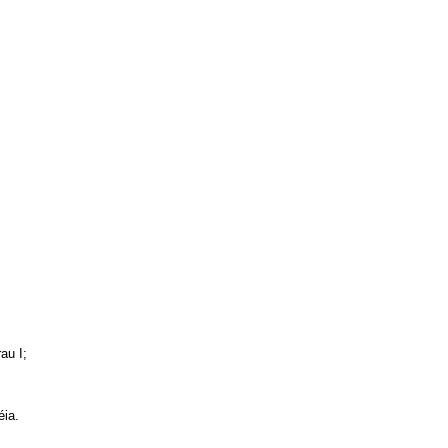
au I;
éia.