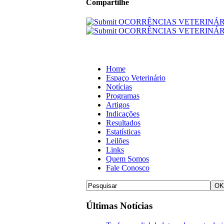
Compartilhe
Home
Espaço Veterinário
Notícias
Programas
Artigos
Indicações
Resultados
Estatísticas
Leilões
Links
Quem Somos
Fale Conosco
Últimas Notícias