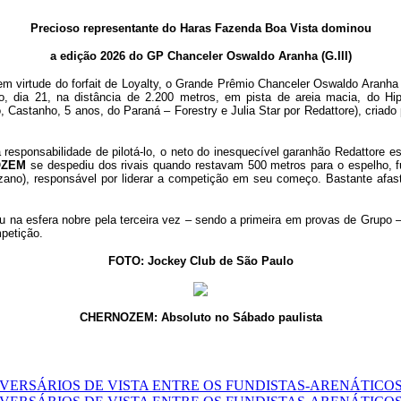
Precioso representante do Haras Fazenda Boa Vista dominou
a edição 2026 do GP Chanceler Oswaldo Aranha (G.III)
em virtude do forfait de Loyalty, o Grande Prêmio Chanceler Oswaldo Aranha
 dia 21, na distância de 2.200 metros, em pista de areia macia, do Hi
 Castanho, 5 anos, do Paraná – Forestry e Julia Star por Redattore), criado
 responsabilidade de pilotá-lo, o neto do inesquecível garanhão Redattore 
OZEM
se despediu dos rivais quando restavam 500 metros para o espelho, 
azano), responsável por liderar a competição em seu começo. Bastante afast
fou na esfera nobre pela terceira vez – sendo a primeira em provas de Grupo 
petição.
FOTO: Jockey Club de São Paulo
CHERNOZEM: Absoluto no Sábado paulista