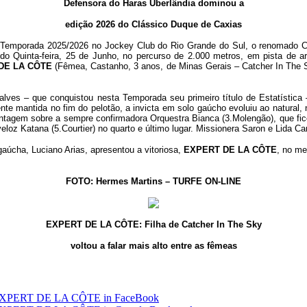
Defensora do Haras Uberlândia dominou a
edição 2026 do Clássico Duque de Caxias
 Temporada 2025/2026 no Jockey Club do Rio Grande do Sul, o renomado C
do Quinta-feira, 25 de Junho, no percurso de 2.000 metros, em pista de a
DE LA CÔTE
(Fêmea, Castanho, 3 anos, de Minas Gerais – Catcher In The Sk
es – que conquistou nesta Temporada seu primeiro título de Estatística –,
nte mantida no fim do pelotão, a invicta em solo gaúcho evoluiu ao natural, n
ntagem sobre a sempre confirmadora Orquestra Bianca (3.Molengão), que fico
veloz Katana (5.Courtier) no quarto e último lugar. Missionera Saron e Lida 
aúcha, Luciano Arias, apresentou a vitoriosa,
EXPERT DE LA CÔTE
, no me
FOTO: Hermes Martins – TURFE ON-LINE
EXPERT DE LA CÔTE: Filha de Catcher In The Sky
voltou a falar mais alto entre as fêmeas