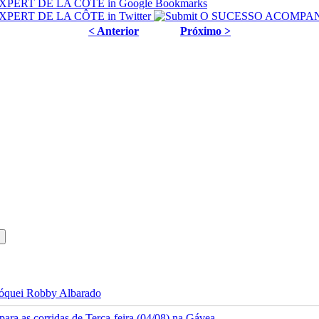
< Anterior
Próximo >
 jóquei Robby Albarado
ra as corridas de Terça-feira (04/08) na Gávea