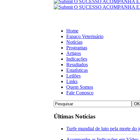
Home
Espaço Veterinário
Notícias
Programas
Artigos
Indicações
Resultados
Estatísticas
Leilões
Links
Quem Somos
Fale Conosco
Últimas Notícias
Turfe mundial de luto pela morte do
Acompanhe as Indicações em Vídeo pa