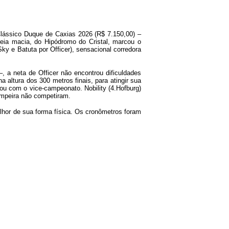
lássico Duque de Caxias 2026 (R$ 7.150,00) –
reia macia, do Hipódromo do Cristal, marcou o
y e Batuta por Officer), sensacional corredora
 a neta de Officer não encontrou dificuldades
a altura dos 300 metros finais, para atingir sua
u com o vice-campeonato. Nobility (4.Hofburg)
Campeira não competiram.
lhor de sua forma física. Os cronômetros foram