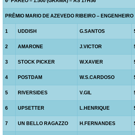
6º PÁREO – 1.500 (GRAMA) – ÀS 17H56
PRÊMIO MARIO DE AZEVEDO RIBEIRO – ENGENHEIRO
1
UDDISH
G.SANTOS
2
AMARONE
J.VICTOR
3
STOCK PICKER
W.XAVIER
4
POSTDAM
W.S.CARDOSO
5
RIVERSIDES
V.GIL
6
UPSETTER
L.HENRIQUE
7
UN BELLO RAGAZZO
H.FERNANDES