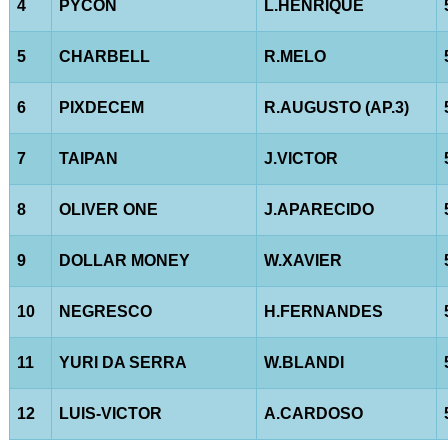
4
PYCON
L.HENRIQUE
5
CHARBELL
R.MELO
6
PIXDECEM
R.AUGUSTO (AP.3)
7
TAIPAN
J.VICTOR
8
OLIVER ONE
J.APARECIDO
9
DOLLAR MONEY
W.XAVIER
10
NEGRESCO
H.FERNANDES
11
YURI DA SERRA
W.BLANDI
12
LUIS-VICTOR
A.CARDOSO