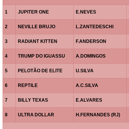
1
JUPITER ONE
E.NEVES
2
NEVILLE BRUJO
L.ZANTEDESCHI
3
RADIANT KITTEN
F.ANDERSON
4
TRUMP DO IGUASSU
A.DOMINGOS
5
PELOTÃO DE ELITE
U.SILVA
6
REPTILE
A.C.SILVA
7
BILLY TEXAS
E.ALVARES
8
ULTRA DOLLAR
H.FERNANDES (RJ)