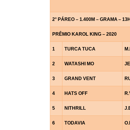
2° PÁREO – 1.400M – GRAMA – 13
PRÊMIO KAROL KING – 2020
1
TURCA TUCA
M.
2
WATASHI MO
J
3
GRAND VENT
R
4
HATS OFF
R.
5
NITHRILL
J.
6
TODAVIA
O.