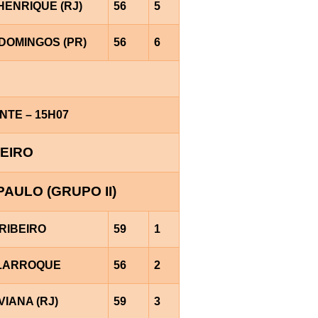
HENRIQUE (RJ)
56
5
DOMINGOS (PR)
56
6
ANTE – 15H07
NEIRO
PAULO (GRUPO II)
RIBEIRO
59
1
.LARROQUE
56
2
VIANA (RJ)
59
3