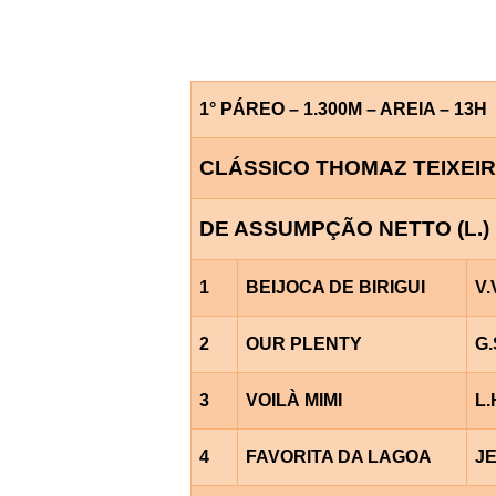
1° PÁREO – 1.300M – AREIA – 13H
CLÁSSICO THOMAZ TEIXEI
DE ASSUMPÇÃO NETTO (L.)
1
BEIJOCA DE BIRIGUI
V.
2
OUR PLENTY
G
3
VOILÀ MIMI
L.
4
FAVORITA DA LAGOA
J