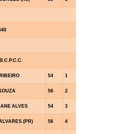
H40
.C.P.C.C.
RIBEIRO
54
1
.SOUZA
56
2
EANE ALVES
54
3
ALVARES (PR)
56
4