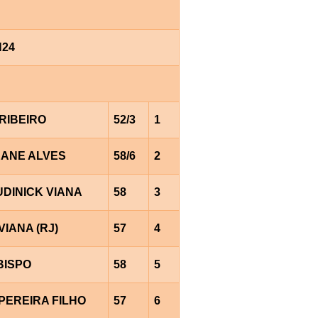
H24
RIBEIRO
52/3
1
EANE ALVES
58/6
2
UDINICK VIANA
58
3
VIANA (RJ)
57
4
BISPO
58
5
PEREIRA FILHO
57
6