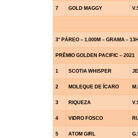
7
GOLD MAGGY
V
3° PÁREO – 1.000M – GRAMA – 13
PRÊMIO GOLDEN PACIFIC – 2021
1
SCOTIA WHISPER
J
2
MOLEQUE DE ÍCARO
M.
3
RIQUEZA
V
4
VIDRO FOSCO
R
5
ATOM GIRL
G