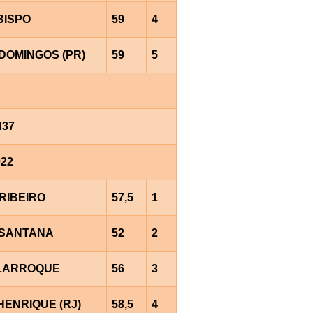
BISPO
59
4
DOMINGOS (PR)
59
5
H37
022
RIBEIRO
57,5
1
.SANTANA
52
2
.LARROQUE
56
3
HENRIQUE (RJ)
58,5
4