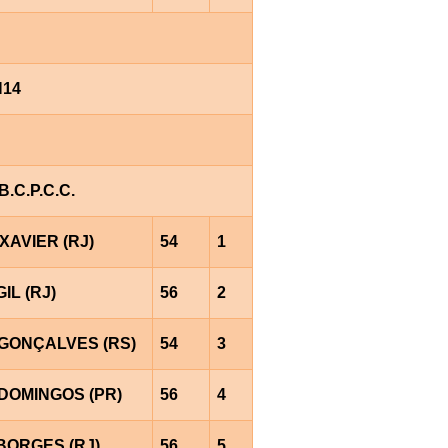
H14
.C.P.C.C.
XAVIER (RJ)
54
1
GIL (RJ)
56
2
.GONÇALVES (RS)
54
3
DOMINGOS (PR)
56
4
BORGES (RJ)
56
5