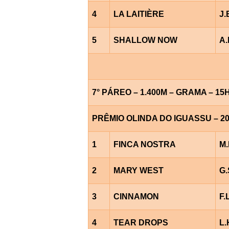
4
LA LAITIÈRE
J.
5
SHALLOW NOW
A.
7° PÁREO – 1.400M – GRAMA – 15
PRÊMIO OLINDA DO IGUASSU – 2
1
FINCA NOSTRA
M.
2
MARY WEST
G
3
CINNAMON
F
4
TEAR DROPS
L.