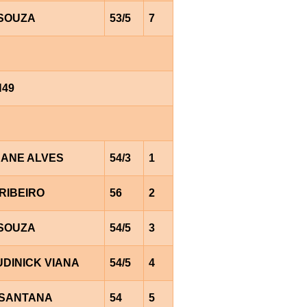
.SOUZA
53/5
7
H49
EANE ALVES
54/3
1
RIBEIRO
56
2
.SOUZA
54/5
3
UDINICK VIANA
54/5
4
.SANTANA
54
5