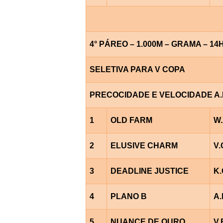
4° PÁREO – 1.000M – GRAMA – 14
SELETIVA PARA V COPA
PRECOCIDADE E VELOCIDADE A.B
1
OLD FARM
W.
2
ELUSIVE CHARM
V.
3
DEADLINE JUSTICE
K
4
PLANO B
A.
5
NUANCE DE OURO
V.