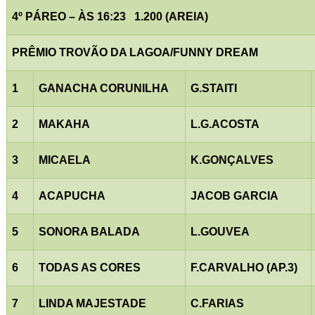
4º PÁREO – ÀS 16:23
1.200 (AREIA)
PRÊMIO TROVÃO DA LAGOA/FUNNY DREAM
1
GANACHA CORUNILHA
G.STAITI
2
MAKAHA
L.G.ACOSTA
3
MICAELA
K.GONÇALVES
4
ACAPUCHA
JACOB GARCIA
5
SONORA BALADA
L.GOUVEA
6
TODAS AS CORES
F.CARVALHO (AP.3)
7
LINDA MAJESTADE
C.FARIAS