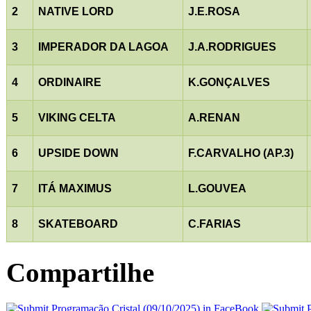
2
NATIVE LORD
J.E.ROSA
3
IMPERADOR DA LAGOA
J.A.RODRIGUES
4
ORDINAIRE
K.GONÇALVES
5
VIKING CELTA
A.RENAN
6
UPSIDE DOWN
F.CARVALHO (AP.3)
7
ITÁ MAXIMUS
L.GOUVEA
8
SKATEBOARD
C.FARIAS
Compartilhe