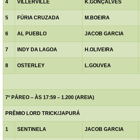
4
VILLERVILLE
K.GONÇALVES
5
FÚRIA CRUZADA
M.BOEIRA
6
AL PUEBLO
JACOB GARCIA
7
INDY DA LAGOA
H.OLIVEIRA
8
OSTERLEY
L.GOUVEA
7º PÁREO – ÀS 17:59 – 1.200 (AREIA)
PRÊMIO LORD TRICK/JAPURÁ
1
SENTINELA
JACOB GARCIA