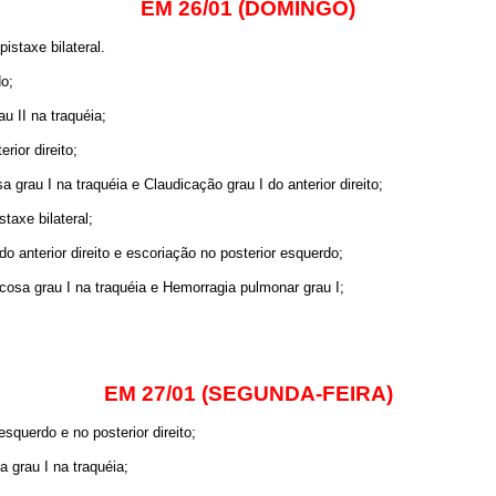
EM 26/01 (DOMINGO)
staxe bilateral.
do;
 II na traquéia;
rior direito;
rau I na traquéia e Claudicação grau I do anterior direito;
taxe bilateral;
o anterior direito e escoriação no posterior esquerdo;
sa grau I na traquéia e Hemorragia pulmonar grau I;
EM 27/01 (SEGUNDA-FEIRA)
squerdo e no posterior direito;
grau I na traquéia;