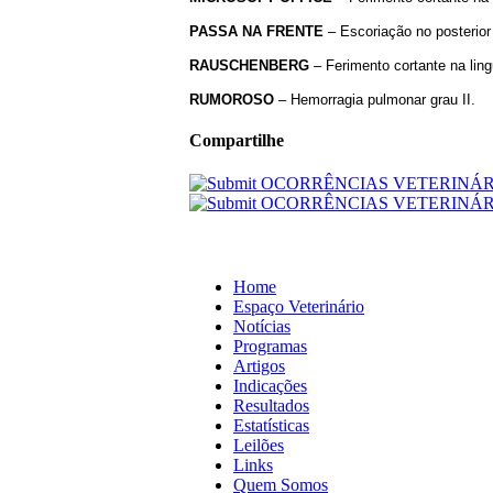
PASSA NA FRENTE
– Escoriação no posterior
RAUSCHENBERG
– Ferimento cortante na ling
RUMOROSO
– Hemorragia pulmonar grau II.
Compartilhe
Home
Espaço Veterinário
Notícias
Programas
Artigos
Indicações
Resultados
Estatísticas
Leilões
Links
Quem Somos