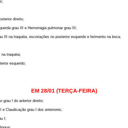
s;
terior direito;
uerda grau III e Hemorragia pulmonar grau III;
III na traquéia, escoriações no posterior esquerdo e ferimento na boca;
na traquéia;
terior esquerdo;
EM 28/01 (TERÇA-FEIRA)
 grau I do anterior direito;
 e Claudicação grau I dos anteriores;
u I;
lingua;