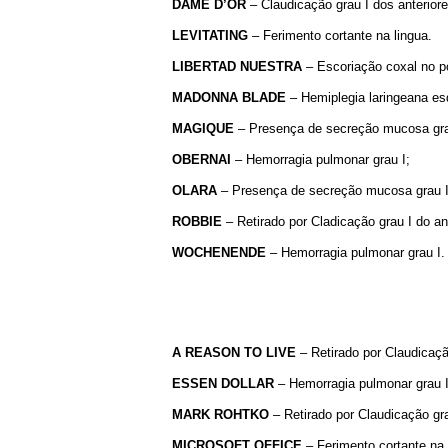
DAME D’OR
– Claudicação grau I dos anteriore
LEVITATING
– Ferimento cortante na lingua.
LIBERTAD NUESTRA
– Escoriação coxal no pos
MADONNA BLADE
– Hemiplegia laringeana esq
MAGIQUE
– Presença de secreção mucosa grau 
OBERNAI
– Hemorragia pulmonar grau I;
OLARA
– Presença de secreção mucosa grau I 
ROBBIE
– Retirado por Cladicação grau I do an
WOCHENENDE
– Hemorragia pulmonar grau I.
A REASON TO LIVE
– Retirado por Claudicação
ESSEN DOLLAR
– Hemorragia pulmonar grau II
MARK ROHTKO
– Retirado por Claudicação gra
MICROSOFT OFFICE
– Ferimento cortante na 