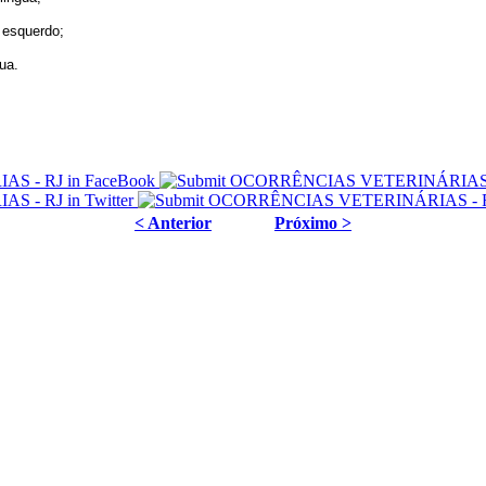
 esquerdo;
ua.
< Anterior
Próximo >