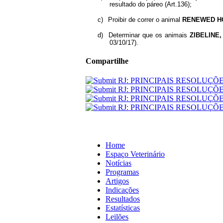
resultado do páreo (Art.136);
c)
Proibir de correr o animal
RENEWED H
d)
Determinar que os animais
ZIBELINE
03/10/17).
Compartilhe
Home
Espaço Veterinário
Notícias
Programas
Artigos
Indicações
Resultados
Estatísticas
Leilões