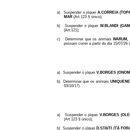
a)
Suspender o jóquei
A.CORREIA (TOP
MAR
(Art.123 § único);
b)
Suspender o jóquei
W.BLANDI (GA
(Art.121);
c)
Determinar que os animais
WARUM, 
possam correr a partir do dia 15/07/26
a)
Suspender o jóquei
V.BORGES (ONOM
b)
Determinar que os animais
UNIQUEN
03/10/17).
a)
Suspender o jóquei
V.BORGES (OLE
(Art.123 § único);
b)
Suspender o jóquei
D.STAITI (TÁ FOR