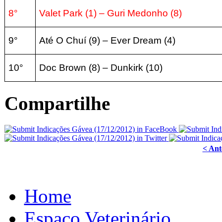
8°
Valet Park (1) – Guri Medonho (8)
9°
Até O Chuí (9) – Ever Dream (4)
10°
Doc Brown (8) – Dunkirk (10)
Compartilhe
< Ant
Home
Espaço Veterinário