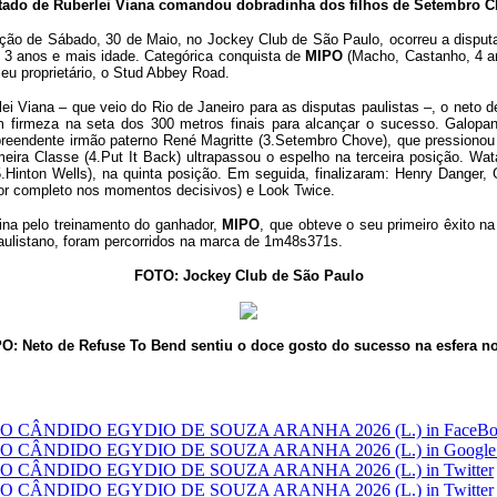
tado de Ruberlei Viana comandou dobradinha dos filhos de Setembro 
ção de Sábado, 30 de Maio, no Jockey Club de São Paulo, ocorreu a dispu
e 3 anos e mais idade. Categórica conquista de
MIPO
(Macho, Castanho, 4 a
seu proprietário, o Stud Abbey Road.
rlei Viana – que veio do Rio de Janeiro para as disputas paulistas –, o net
 firmeza na seta dos 300 metros finais para alcançar o sucesso. Galopa
reendente irmão paterno René Magritte (3.Setembro Chove), que pressionou
meira Classe (4.Put It Back) ultrapassou o espelho na terceira posição. Wa
5.Hinton Wells), na quinta posição. Em seguida, finalizaram: Henry Danger, 
por completo nos momentos decisivos) e Look Twice.
na pelo treinamento do ganhador,
MIPO
, que obteve o seu primeiro êxito n
ulistano, foram percorridos na marca de 1m48s371s.
FOTO: Jockey Club de São Paulo
O: Neto de Refuse To Bend sentiu o doce gosto do sucesso na esfera n