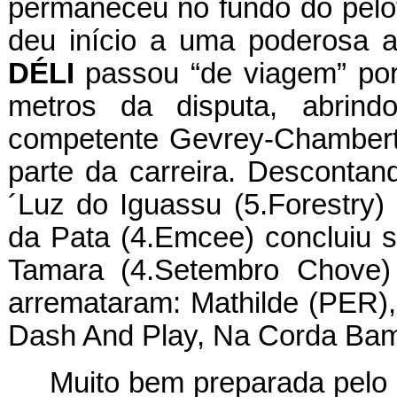
permaneceu no fundo do pelotã
deu início a uma poderosa a
DÉLI
passou “de viagem” por
metros da disputa, abrin
competente Gevrey-Chamberta
parte da carreira. Desconta
´Luz do Iguassu (5.Forestry)
da Pata (4.Emcee) concluiu 
Tamara (4.Setembro Chove) 
arremataram: Mathilde (PER
Dash And Play, Na Corda Bam
Muito bem preparada pelo 