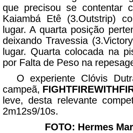
que precisou se contentar c
Kaiambá Etê (3.Outstrip) co
lugar. A quarta posição pert
deixando Travessia (3.Victory
lugar. Quarta colocada na pi
por Falta de Peso na repesag
O experiente Clóvis Dut
campeã,
FIGHTFIREWITHFI
leve, desta relevante compe
2m12s9/10s.
FOTO: Hermes Mart