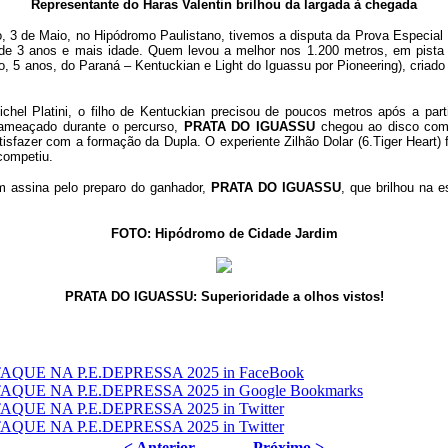
Representante do Haras Valentin brilhou da largada à chegada
, 3 de Maio, no Hipódromo Paulistano, tivemos a disputa da Prova Especial
de 3 anos e mais idade. Quem levou a melhor nos 1.200 metros, em pista de
o, 5 anos, do Paraná – Kentuckian e Light do Iguassu por Pioneering), criad
hel Platini, o filho de Kentuckian precisou de poucos metros após a part
 ameaçado durante o percurso,
PRATA DO IGUASSU
chegou ao disco com 
atisfazer com a formação da Dupla. O experiente Zilhão Dolar (6.Tiger Heart)
 competiu.
m assina pelo preparo do ganhador,
PRATA DO IGUASSU
, que brilhou na 
FOTO: Hipódromo de Cidade Jardim
PRATA DO IGUASSU: Superioridade a olhos vistos!
< Anterior
Próximo >