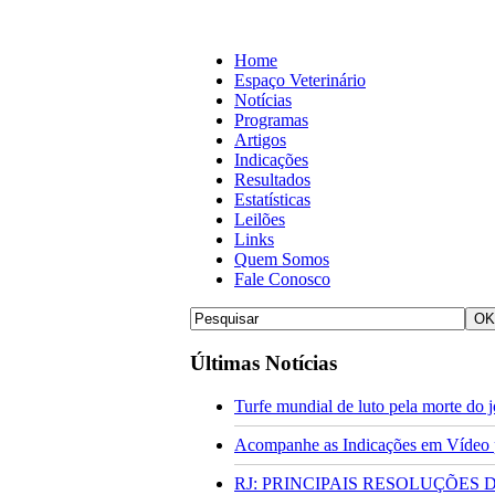
Home
Espaço Veterinário
Notícias
Programas
Artigos
Indicações
Resultados
Estatísticas
Leilões
Links
Quem Somos
Fale Conosco
Últimas Notícias
Turfe mundial de luto pela morte do
Acompanhe as Indicações em Vídeo pa
RJ: PRINCIPAIS RESOLUÇÕES