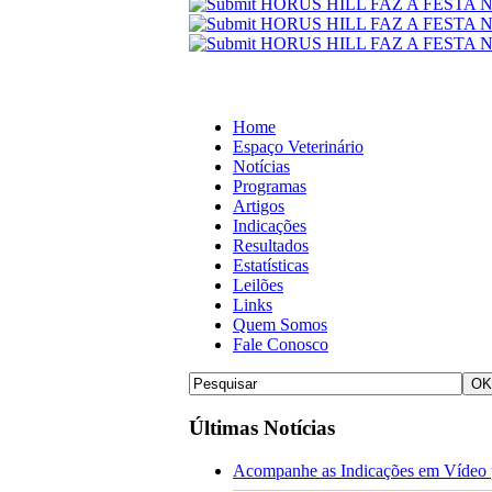
Home
Espaço Veterinário
Notícias
Programas
Artigos
Indicações
Resultados
Estatísticas
Leilões
Links
Quem Somos
Fale Conosco
Últimas Notícias
Acompanhe as Indicações em Vídeo p