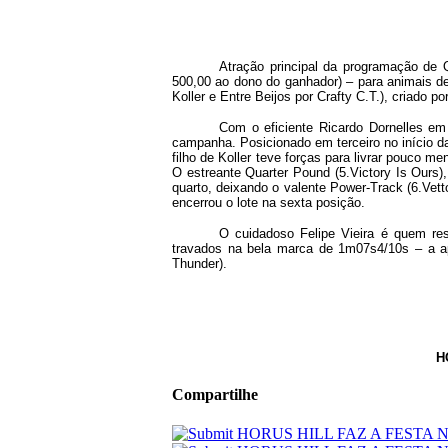
Atração principal da programação de 
500,00 ao dono do ganhador) – para animais d
Koller e Entre Beijos por Crafty C.T.), criado po
Com o eficiente Ricardo Dornelles em
campanha. Posicionado em terceiro no início d
filho de Koller teve forças para livrar pouco 
O estreante Quarter Pound (5.Victory Is Ours),
quarto, deixando o valente Power-Track (6.Vet
encerrou o lote na sexta posição.
O cuidadoso Felipe Vieira é quem re
travados na bela marca de 1m07s4/10s – a a
Thunder).
H
Compartilhe