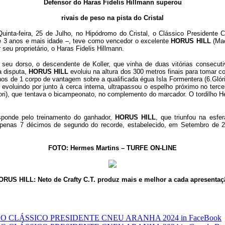
Defensor do Haras Fidelis Hillmann superou
rivais de peso na pista do Cristal
Quinta-feira, 25 de Julho, no Hipódromo do Cristal, o Clássico President
e 3 anos e mais idade –, teve como vencedor o excelente
HORUS HILL
(Mac
r seu proprietário, o Haras Fidelis Hillmann.
 seu dorso, o descendente de Koller, que vinha de duas vitórias consecu
a disputa,
HORUS HILL
evoluiu na altura dos 300 metros finais para tomar co
menos de 1 corpo de vantagem sobre a qualificada égua Isla Formentera (6.Glór
 evoluindo por junto à cerca interna, ultrapassou o espelho próximo no tercei
tori), que tentava o bicampeonato, no complemento do marcador. O tordilho H
sponde pelo treinamento do ganhador,
HORUS HILL
, que triunfou na esf
penas 7 décimos de segundo do recorde, estabelecido, em Setembro de 
FOTO: Hermes Martins – TURFE ON-LINE
ORUS HILL: Neto de Crafty C.T. produz mais e melhor a cada apresentaç