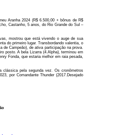
e Cneu Aranha 2024 (R$ 6.500,00 + bônus de R$
ho, Castanho, 5 anos, do Rio Grande do Sul –
tivas, mostrou que está vivendo o auge de sua
nta do primeiro lugar. Transbordando valentia, o
ia de Campeão), de ativa participação na prova.
ro posto. A bela Lizarra (4.Alpha), terminou em
enry Fonda, que estaria melhor em raia pesada,
era clássica pela segunda vez. Os cronômetros
2023, por Comandante Thunder (2017.Desejado
ão