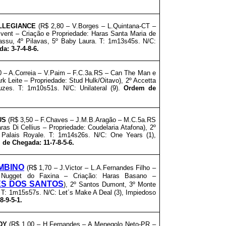
LLEGIANCE
(R$ 2,80 – V.Borges – L.Quintana-CT –
Event – Criação e Propriedade: Haras Santa Maria de
assu, 4º Pilavas, 5º Baby Laura. T: 1m13s45s. N/C:
: 3-7-4-8-6.
 – A.Correia – V.Paim – F.C.3a.RS – Can The Man e
rk Leite – Propriedade: Stud Hulk/Oitavo), 2º Accetta
uzes. T: 1m10s51s. N/C: Unilateral (9).
Ordem de
US
(R$ 3,50 – F.Chaves – J.M.B.Aragão – M.C.5a.RS
ras Di Cellius – Propriedade: Coudelaria Atafona), 2º
 Palais Royale. T: 1m14s26s. N/C: One Years (1),
de Chegada: 11-7-8-5-6.
MBINO
(R$ 1,70 – J.Victor – L.A.Fernandes Filho –
 Nugget do Faxina – Criação: Haras Basano –
ES DOS SANTOS
), 2º Santos Dumont, 3º Monte
 T: 1m15s57s. N/C: Let´s Make A Deal (3), Impiedoso
-9-5-1.
DY
(R$ 1,00 – H.Fernandes – A.Menegolo Neto-PR –