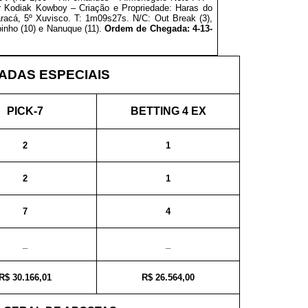
 Kodiak Kowboy – Criação e Propriedade: Haras do
aracá, 5º Xuvisco. T: 1m09s27s. N/C: Out Break (3),
inho (10) e Nanuque (11).
Ordem de Chegada: 4-13-
DAS ESPECIAIS
PICK-7
BETTING 4 EX
2
1
2
1
7
4
_
_
R$ 30.166,01
R$ 26.564,00