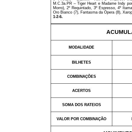
M.C.3a.PR – Tiger Heart e Madame Indy por
Morro), 2º Requintado, 3º Espresso, 4º Itam
Oro Bianco (7), Fantasma da Ópera (8), Xarop
1-2-6.
ACUMULA
MODALIDADE
BILHETES
COMBINAÇÕES
ACERTOS
SOMA DOS RATEIOS
VALOR POR COMBINAÇÃO