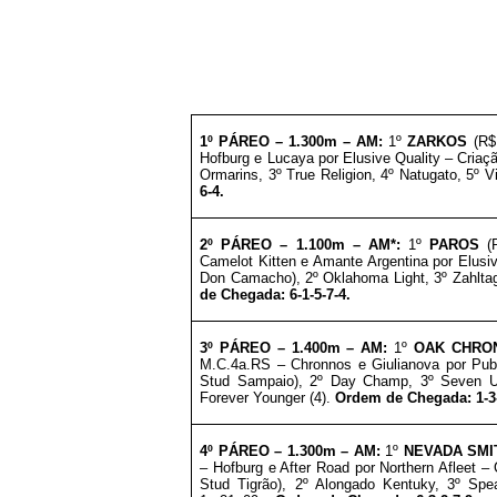
1º PÁREO – 1
.3
00m – AM
:
1º
ZARKOS
(R$ 
Hofburg e Lucaya por Elusive Quality – Criaçã
Ormarins, 3º True Religion, 4º Natugato, 5º V
6-4.
2º PÁREO –
1
.1
00m – AM*
:
1º
PAROS
(R
Camelot Kitten e Amante Argentina por Elusiv
Don Camacho), 2º Oklahoma Light, 3º Zahlta
de Chegada: 6-1-5-7-4.
3º
PÁREO –
1
.4
00m – AM
:
1º
OAK CHRO
M.C.4a.RS – Chronnos e Giulianova por Publ
Stud Sampaio), 2º Day Champ, 3º Seven Up
Forever Younger (4).
Ordem de Chegada: 1-3-
4º PÁREO –
1
.3
00m – AM
:
1º
NEVADA SMI
– Hofburg e After Road por Northern Afleet –
Stud Tigrão), 2º Alongado Kentuky, 3º Spe