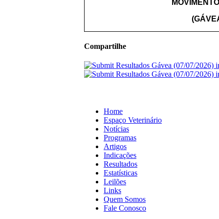
MOVIMENTO
(GÁVEA
Compartilhe
Home
Espaço Veterinário
Notícias
Programas
Artigos
Indicações
Resultados
Estatísticas
Leilões
Links
Quem Somos
Fale Conosco