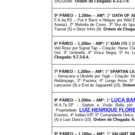
1m21s09s.
Ordem de Chegada: 6-3-2-7-9.
5º PÁREO –
1
.2
00m – AM*
:
1º
OATH OF A
F.A.4a.RS – Put It Back e Helquis por Wild 
Araras), 2º Melodia de Cores, 3º Sky do Igu
Tiamat (5) e Dèsir Infini (9).
Ordem de Chegada
6º PÁREO –
1
.1
00m – AM*
:
1º
XIAN
(R$ 3,10
Veil Rose por Signal Tap – Criação: Haras Cla
Girl, 3º Umbrella, 4º Viúva Negra, 5º As L
Chegada: 5-7-3-6-4.
7º
PÁREO –
1
.2
00m – AM*
:
1º
SPARTAN LI
– Verrazano e Ukulele por Yagli – Criação: Ha
Relâmpago, 3º Pasteur, 4º Longo Amor, 5º
Lancaster (9) e End do Jaguaretê (10).
Ordem 
LUCA BA
8º PÁREO –
1
.2
00m – AM*
:
1º
M.A.7a.SP – Siphon e Visão Bella por
LUIZ HENRIQUE FLOR
Propriedade
:
Everest, 4º Indian-VIP, 5º Comandante Único.
(4) e Last Dance (10).
Ordem de Chegada: 6-8
9º PÁREO –
1
.1
00m – AM*
:
1º
VALIANT IN