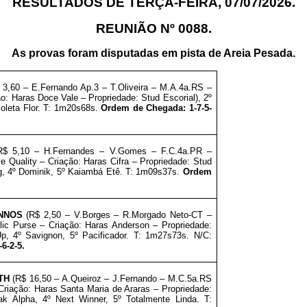
RESULTADOS DE TERÇA-FEIRA, 07
/07/2026.
REUNIÃO Nº 0088.
As provas foram disputadas em pista de Areia Pesada.
3,60 – E.Fernando Ap.3 – T.Oliveira – M.A.4a.RS –
o: Haras Doce Vale – Propriedade: Stud Escorial), 2º
ioleta Flor. T: 1m20s68s.
Ordem de Chegada: 1-7-5-
$ 5,10 – H.Fernandes – V.Gomes – F.C.4a.PR –
e Quality – Criação: Haras Cifra – Propriedade: Stud
g, 4º Dominik, 5º Kaiambá Etê. T: 1m09s37s.
Ordem
NNOS
(R$ 2,50 – V.Borges – R.Morgado Neto-CT –
ic Purse – Criação: Haras Anderson – Propriedade:
, 4º Savignon, 5º Pacificador. T: 1m27s73s. N/C:
6-2-5.
TH
(R$ 16,50 – A.Queiroz – J.Fernando – M.C.5a.RS
 Criação: Haras Santa Maria de Araras –
Propriedade
:
ak Alpha, 4º Next Winner, 5º Totalmente Linda. T: