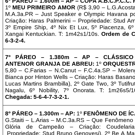
6º PÁREO –
1.600m – AP
– COPA A.B.C.P.C.C. 
1º
MEU PRIMEIRO AMOR
(R$ 3,90 – L.G.Acost
M.A.3a.PR – Just Speaker e Olympic Havana po
Criação: Haras Palmerini –
Propriedade
: Stud Am
3º Empire Ship, 4º Nix Et Lux, 5º Piacenza
, 6
Xangai Kentuckian
. T: 1m42s1/10s.
Ordem de C
6-3-2-4.
7º PÁREO –
1.380m – AP
– CLÁSSICO
ANTENOR GRANJA DE ABREU
:
1º
ORQUESTR
5,80 – C.Farias – N.Canut – F.C.4a.SP – Mole
Bianca por Hinton Wells – Criação: Haras Basan
Lucas Martins Brambilla), 2º Gate Two, 3º Tutifrut
Nagalu
, 6º Nobility
, 7º Onorata
. T: 1m26s5/
Chegada: 5-6-4-7-3-2-1.
8º PÁREO –
1.300m – AP:
1º
FENÔMENO DE Í
G.Staiti – L.Arias – M.C.3a.RS – Que Fenômeno e
Glória de Campeão – Criação: Coudelari
Propriedade
: Stud Bruno Genovesi), 2º Be A Man