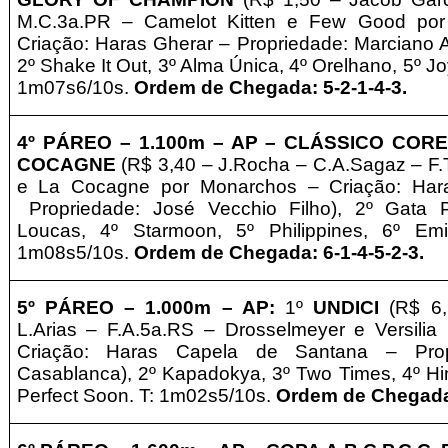
M.C.3a.PR – Camelot Kitten e Few Good por
Criação: Haras Gherar –
Propriedade
: Marciano 
2º Shake It Out, 3º Alma Única, 4º Orelhano, 5º Joy
1m07s6/10s.
Ordem de Chegada: 5-2-1-4-3.
4º PÁREO –
1.100m – AP
– CLÁSSICO COR
COCAGNE
(R$ 3,40 – J.Rocha – C.A.Sagaz – F.
e La Cocagne por Monarchos – Criação: Hara
Propriedade
: José Vecchio Filho), 2º Gata 
Loucas, 4º Starmoon, 5º Philippines
, 6º Em
1m08s5/10s.
Ordem de Chegada: 6-1-4-5-2-3.
5º PÁREO –
1.000m – AP:
1º
UNDICI
(R$ 6,5
L.Arias – F.A.5a.RS – Drosselmeyer e Versili
Criação: Haras Capela de Santana –
Pro
Casablanca), 2º Kapadokya, 3º Two Times, 4º Hin
Perfect Soon. T: 1m02s5/10s.
Ordem de Chegada: