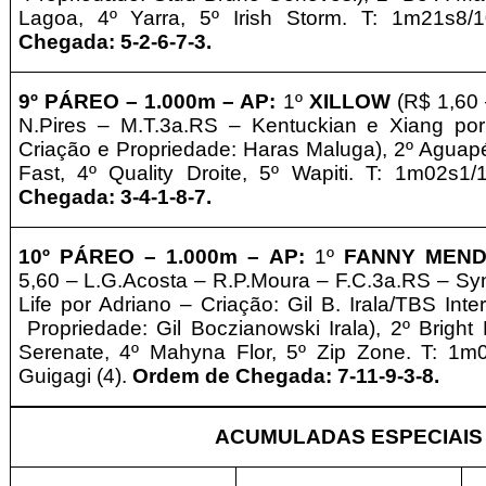
Lagoa, 4º Yarra, 5º Irish Storm. T: 1m21s8/
Chegada: 5-2-6-7-3.
9º PÁREO –
1.000m – AP:
1º
XILLOW
(R$ 1,60 
N.Pires – M.T.3a.RS – Kentuckian e Xiang po
Criação e
Propriedade
: Haras Maluga), 2º Aguapé
Fast, 4º Quality Droite, 5º Wapiti. T: 1m02s1
Chegada: 3-4-1-8-7.
10º PÁREO –
1.000m – AP:
1º
FANNY MEND
5,60 – L.G.Acosta – R.P.Moura – F.C.3a.RS – S
Life por Adriano – Criação: Gil B. Irala/TBS Inte
Propriedade
: Gil Boczianowski Irala), 2º Bright
Serenate, 4º Mahyna Flor, 5º Zip Zone. T: 1m
Guigagi (4).
Ordem de Chegada: 7-11-9-3-8.
ACUMULADAS ESPECIAIS