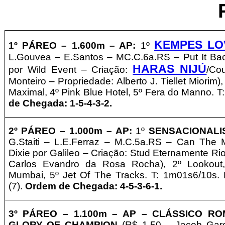
KEMPES LO
1º
PÁREO –
1.600m – AP:
1º
L.Gouvea – E.Santos – MC.C.6a.RS – Put It Ba
HARAS NIJÚ
por Wild Event – Criação:
/Cou
Monteiro – Propriedade: Alberto J. Tiellet Miorim),
Maximal, 4º Pink Blue Hotel, 5º Fera do Manno. 
de Chegada: 1-5-4-3-2.
2º PÁREO –
1.000m – AP:
1º
SENSACIONALI
G.Staiti – L.E.Ferraz – M.C.5a.RS – Can The
Dixie por Galileo – Criação: Stud Eternamente Ri
Carlos Evandro da Rosa Rocha), 2º Lookout,
Mumbai, 5º Jet Of The Tracks. T: 1m01s6/10s. 
(7).
Ordem de Chegada: 4-5-3-6-1.
3º PÁREO –
1.100m – AP
– CLÁSSICO RO
GLORY OF CHAMPION
(R$ 1,50 – Jacob Garc