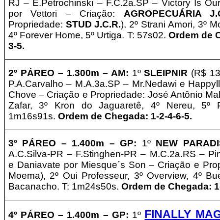
RJ – E.Petrochinski
– F.C.2a.SP –
Victory Is Ou
por Vettori – Criação:
AGROPECUÁRIA J.C
Propriedade:
STUD J.C.R.
), 2º Strani Amori, 3º 
4º Forever Home, 5º Urtiga. T: 57s02.
Ordem de C
3-5.
2º
PÁREO –
1.3
0
0m – AM
:
1º
SLEIPNIR
(R$ 13
P.A.Carvalho
– M.A.3a.SP –
Mr.Nedawi e Happyl
Chove – Criação e Propriedade: José Antônio Mal
Zafar, 3º Kron do Jaguaretê, 4º Nereu, 5º 
1m16s91s.
Ordem de Chegada: 1-2-4-6-5.
3º PÁREO –
1.400m – GP
:
1º
NEW PARADI
A.C.Silva-PR – F.Stinghen-PR
– M.C.2a.RS –
Pi
e Daniavate por Miesque´s Son – Criação e Pro
Moema), 2º Oui Professeur, 3º Overview, 4º Bu
Bacanacho. T: 1m24s50s.
Ordem de Chegada: 1-
FINALLY MA
4º PÁREO –
1.4
00m – GP
:
1º