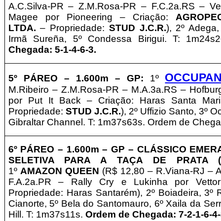
A.C.Silva-PR – Z.M.Rosa-PR
– F.C.2a.RS –
Ve
Magee por Pioneering – Criação:
AGROPEC
LTDA.
– Propriedade:
STUD J.C.R.
), 2º Adega,
Irmã Sureña, 5º Condessa Birigui. T: 1m24s
Chegada: 5-1-4-6-3.
OCCUPA
5º PÁREO –
1.6
0
0m – GP
:
1º
M.Ribeiro – Z.M.Rosa-PR
– M.A.3a.RS –
Hofbur
por Put It Back – Criação: Haras Santa Mar
Propriedade:
STUD J.C.R.
), 2º Uffizio Santo, 3º O
Gibraltar Channel. T: 1m37s63s. Ordem de Chega
6º
PÁREO –
1
.600m – GP
– CLÁSSICO EMERAL
SELETIVA PARA A TAÇA DE PRATA (
1º
AMAZON QUEEN
(R$ 12,80 – R.Viana-RJ – 
F.A.2a.PR –
Rally Cry e Lukinha por Vetto
Propriedade: Haras Santarém), 2º Boiadeira, 3º R
Cianorte, 5º Bela do Santomauro, 6º Xaila da Serra
Hill. T: 1m37s11s.
Ordem de Chegada: 7-2-1-6-4-