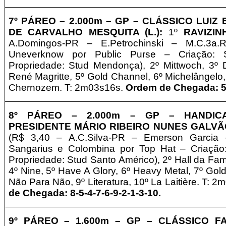
7º
PÁREO –
2
.000m – GP
– CLÁSSICO LUIZ 
DE CARVALHO MESQUITA (L.):
1º
RAVIZIN
A.Domingos-PR – E.Petrochinski
– M.C.3a
Uneverknow por Public Purse – Criação: 
Propriedade: Stud Mendonça), 2º Mittwoch, 3º
René Magritte, 5º Gold Channel, 6º Michelângelo,
Chernozem. T: 2m03s16s.
Ordem de Chegada: 5-
8º
PÁREO –
2
.000m – GP
– HANDICA
PRESIDENTE MÁRIO RIBEIRO NUNES GALVÃ
(R$ 3,40 – A.C.Silva-PR – Emerson Garcia
–
Sangarius e Colombina por Top Hat – Criação
Propriedade: Stud Santo Américo), 2º Hall da Fa
4º Nine, 5º Have A Glory, 6º Heavy Metal, 7º Gold
Não Para Não, 9º Literatura, 10º La Laitière. T: 
de Chegada: 8-5-4-7-6-9-2-1-3-10
.
9º
PÁREO –
1
.600m – GP
– CLÁSSICO FA