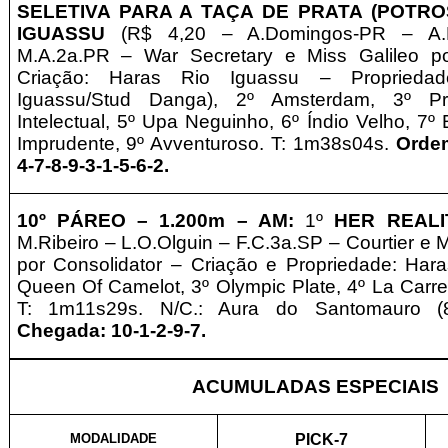
SELETIVA PARA A TAÇA DE PRATA (POTRO
IGUASSU
(R$ 4,20 – A.Domingos-PR – A.M
M.A.2a.PR –
War Secretary e Miss Galileo po
Criação: Haras Rio Iguassu – Proprieda
Iguassu/Stud Danga), 2º Amsterdam, 3º Pro
Intelectual, 5º Upa Neguinho, 6º Índio Velho, 7º
Imprudente, 9º Avventuroso. T: 1m38s04s.
Orde
4-7-8-9-3-1-5-6-2.
10º
PÁREO –
1.2
0
0m – AM
:
1º
HER REALI
M.Ribeiro – L.O.Olguin
– F.C.3a.SP –
Courtier e 
por Consolidator – Criação e Propriedade: Hara
Queen Of Camelot, 3º Olympic Plate, 4º La Carrete
T: 1m11s29s. N/C.: Aura do Santomauro 
Chegada: 10-1-2-9-7.
ACUMULADAS ESPECIAIS
MODALIDADE
PICK-7