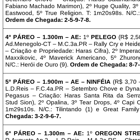
Fabiano Machado Marimon), 2º Huge Quality, 3º 
Eastwood, 5º True Religion. T: 1m20s98s. N/C.
Ordem de Chegada: 2-5-9-7-8.
4º PÁREO –
1
.3
00m – AE
:
1º
PELEGO
(R$ 2,5
Ad.Menegolo-CT – M.C.3a.PR – Rally Cry e Heide
– Criação e Propriedade: Haras Cifra), 2º Imper
Maxxikovic, 4º Maverick Americano, 5º Zhuron
N/C.: Herói de Ouro (9).
Ordem de Chegada: 8-7-4
5º PÁREO –
1.900m – AE – NINFÉIA
(R$ 3,70 
L.D.Reis – F.C.4a.PR – Setembro Chove e Dynas
Pegasus – Criação: Haras Santa Rita da Serra
Stud Sion), 2º Opalina, 3º Tear Drops, 4º Capi C
1m29s10s. N/C.: Tilintando (1) e Great Famil
Chegada: 3-2-9-6-7.
6º PÁREO –
1
.3
00m – AE
:
1º
OREGON STR