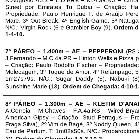
R.Augusto Ap.3 – L.D.Reis – M.A.3a.RS – Chro
Street por Emirates To Dubai – Criação: H
Propriedade: Paulo Henrique F. de Araújo Perei
Mare, 3º Out Break, 4º English Game, 5º Natuga
N/C.: Virgin Rock (6 e Gambler Boy (9).
Ordem d
1-4-10
.
7º
PÁREO – 1
.4
00m – AE
– PEPPERONI
(R$ 3
J.Fernando – M.C.4a.PR – Hinton Wells e Pizza p
– Criação: Paulo Rodolfo Fischer – Propriedade:
Molecagem, 3º Toque de Amor, 4º Relâmpago, 5
1m27s79s. N/C.: Sugar Daddy (5), Nabuki (8)
Sunshine Marie (13).
Ordem de Chegada: 4-10-1
8º PÁREO –
1
.3
00m – AE
– KLETIM D'ANA
A.Correia – M.Chaves – F.A.4a.RS – Wired Bry
American Gipsy – Criação: Stud Ferragus – Pro
Fraga Silva), 2º Vim de Bagé, 3º Noddy Queen, 4º 
Eau de Parfum. T: 1m08s50s. N/C.: Proparoxítona (
.
(9).
Ordem de Chegada: 4-6-3-10-2