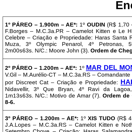
En
1º PÁREO –
1
.9
00m – AE*
:
1º
OUDIN
(R$ 1,70 
F.Borges – M.C.3a.PR – Camelot Kitten e Le Ha
Celebre – Criação e Propriedade: Haras Santa Ri
Muza, 3º Olympic Penarol, 4º Petronas, 5º
2m00s63s. N/C.: Moore John (3).
Ordem de Chega
MAR DEL MO
2º PÁREO –
1
.2
00m – AE*
:
1º
V.Gil – M.Aurélio-CT – M.C.3a.RS – Comandante
HA
por Discreet Cat – Criação e Propriedade:
Nidavellir, 3º Que Bryan, 4º Ravi da Lagoa,
1m13s63s. N/C.: Motivo de Amar (7).
Ordem de 
8-6.
3º
PÁREO –
1
.2
00m – AE*
:
1º
XIS TUDO
(R$ 4
J.A.Lopes – M.C.3a.RS – Camelot Kitten e Not
Setembro Chove – Criação: Haras Salamandra