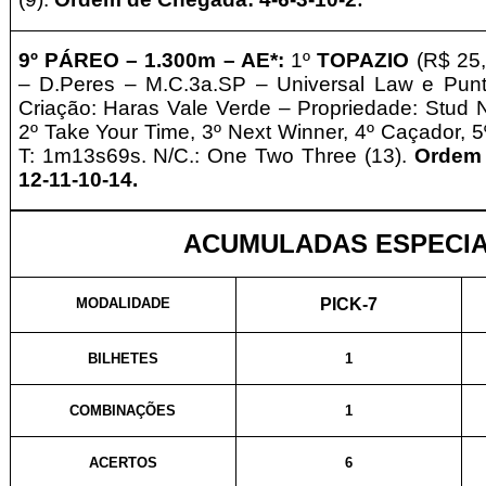
9º PÁREO –
1
.30
0m – AE*
:
1º
TOPAZIO
(R$ 25,
– D.Peres – M.C.3a.SP – Universal Law e Punt
Criação: Haras Vale Verde – Propriedade: Stud N
2º Take Your Time, 3º Next Winner, 4º Caçador, 5º
T: 1m13s69s. N/C.: One Two Three (13).
Ordem 
12-11-10-14.
ACUMULADAS ESPECIA
MODALIDADE
PICK-7
BILHETES
1
COMBINAÇÕES
1
ACERTOS
6