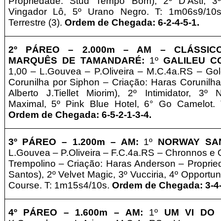
Propriedade: Stud Tempo Bom), 2º D'Asti, 3º
Vingador Lô, 5º Urano Negro. T: 1m06s9/10s
Terrestre (3).
Ordem de Chegada: 6-2-4-5-1.
2º PÁREO –
2.000m – AM
– CLÁSSICO
MARQUÊS DE TAMANDARÉ
:
1º
GALILEU C
1,00 – L.Gouvea – P.Oliveira – M.C.4a.RS – Gol
Corunilha por Siphon – Criação: Haras Corunilha
Alberto J.Tiellet Miorim), 2º Intimidator, 3º 
Maximal, 5º
Pink Blue Hotel, 6° Go Camelot
.
Ordem de Chegada: 6-5-2-1-3-4.
3º PÁREO – 1.20
0m – AM:
1º
NORWAY SA
L.Gouvea – P.Oliveira – F.C.4a.RS – Chronnos e 
Trempolino – Criação: Haras Anderson – Propried
Santos), 2º Velvet Magic, 3º Vucciria, 4º Opportuni
Course. T: 1m15s4/10s.
Ordem de Chegada: 3-4-
4º PÁREO –
1.600m – AM:
1º
UM VI DO 