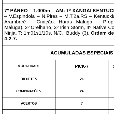
7º PÁREO –
1.000m – AM:
1º
XANGAI KENTUC
– V.Espindola – N.Pires – M.T.2a.RS – Kentucki
Arambaré – Criação: Haras Maluga – Propr
Maluga), 2º Orelhano, 3º Irish Storm, 4º Native C
Ninja. T: 1m01s1/10s. N/C.: Buddy (3).
Ordem de
4-2-7.
ACUMULADAS ESPECIAIS
MODALIDADE
PICK-7
BILHETES
24
COMBINAÇÕES
24
ACERTOS
7