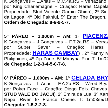
K.Gonçalves – L.Arias – M.C.4a.RS – Verrazano
por King Charlemagne – Criação: Haras Capel
Propriedade: Stud Vicente Garbin Obino), 2º Sir
da Lagoa, 4º Old Faithful, 5º Enter The Dragon.
Ordem de Chegada: 8-6-9-5-7.
PIACENZ
5º PÁREO –
1.000m – AM:
1º
K.Gonçalves – J.Gonçalves – F.T.2a.RS – Verr
por Super Saver – Criação: Haras
HARAS CAMBAY
Propriedade:
) , 2º Fanny 
Philippines, 4º Zip Zone, 5º Mahyna Flor. T: 1m
de Chegada: 1-2-3-4-5-6-7-8.
GELADA BR
6º PÁREO –
1.000m – AM
:
1º
K.Gonçalves – L.Arias – F.A.2a.RS – Wired Br
por Poker Face – Criação: Diego Félix Chaves
STUD VALE DO JACUÍ
), 2º Emira da Lua, 3º Xarr
Nepal River, 5º France Cherie. T: 1m03s5/
Chegada: 1-5-3-2-8.