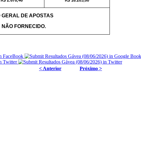
R$ 2.678,46
R$ 16.203,00
 GERAL DE APOSTAS
: NÃO FORNECIDO.
< Anterior
Próximo >