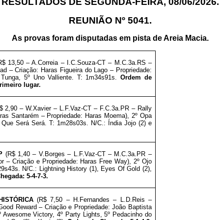
RESULTADOS DE SEGUNDA-FEIRA, 08
/06/2026.
REUNIÃO Nº 5041.
As provas foram disputadas em pista de Areia Macia.
$ 13,50 – A.Correia – I.C.Souza-CT – M.C.3a.RS –
 – Criação: Haras Figueira do Lago – Propriedade:
º Tunga, 5º Uno Valliente. T: 1m34s91s.
Ordem de
primeiro lugar.
 2,90 – W.Xavier – L.F.Vaz-CT – F.C.3a.PR – Rally
Haras Santarém – Propriedade: Haras Moema), 2º Opa
Que Será Será. T: 1m28s03s. N/C.: Índia Jojo (2) e
P
(R$ 1,40 – V.Borges – L.F.Vaz-CT – M.C.3a.PR –
or – Criação e Propriedade: Haras Free Way), 2º Ojo
9s43s. N/C.: Lightning History (1), Eyes Of Gold (2),
egada: 5-4-7-3.
HISTÓRICA
(R$ 7,50 – H.Fernandes – L.D.Reis –
Good Reward – Criação e Propriedade: João Baptista
º Awesome Victory, 4º Party Lights, 5º Pedacinho do