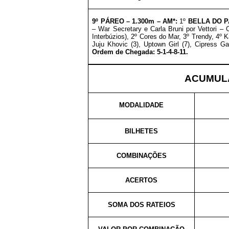
9º PÁREO –
1
.30
0m – AM*
:
1º
BELLA DO P
– War Secretary e Carla Bruni por Vettori – 
Interbúzios), 2º Cores do Mar, 3º Trendy, 4º
Juju Khovic (3), Uptown Girl (7), Cipress Ga
Ordem de Chegada: 5-1-4-8-11.
ACUMULA
MODALIDADE
BILHETES
COMBINAÇÕES
ACERTOS
SOMA DOS RATEIOS