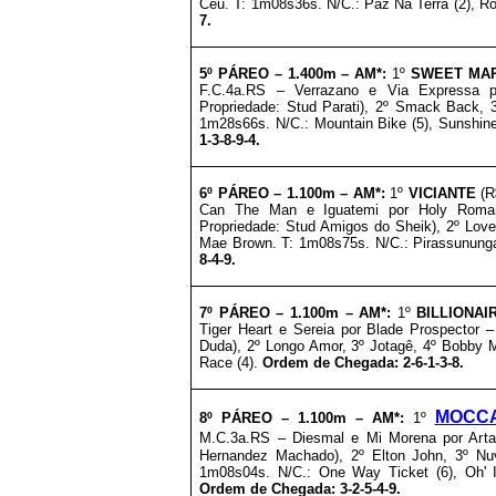
Céu. T: 1m08s36s. N/C.: Paz Na Terra (2), Ro
7.
5º PÁREO –
1
.4
00m – AM*
:
1º
SWEET MA
F.C.4a.RS – Verrazano e Via Expressa p
Propriedade: Stud Parati), 2º Smack Back, 3
1m28s66s. N/C.: Mountain Bike (5), Sunshine 
1-3-8-9-4.
6º
PÁREO –
1
.1
00m – AM*
:
1º
VICIANTE
(R
Can The Man e Iguatemi por Holy Roman
Propriedade: Stud Amigos do Sheik), 2º Love
Mae Brown. T: 1m08s75s. N/C.: Pirassununga
8-4-9.
7º PÁREO –
1
.1
00m – AM*
:
1º
BILLIONAI
Tiger Heart e Sereia por Blade Prospector 
Duda), 2º Longo Amor, 3º Jotagê, 4º Bobby M
Race (4).
Ordem de Chegada: 2-6-1-3-8.
MOCC
8º PÁREO –
1
.1
00m – AM*
:
1º
M.C.3a.RS – Diesmal e Mi Morena por Art
Hernandez Machado), 2º Elton John, 3º Nu
1m08s04s. N/C.: One Way Ticket (6), Oh' Ita
Ordem de Chegada: 3-2-5-4-9.