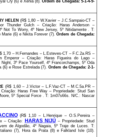
yal Cry (6) e Xenia (8).
Ordem de Chegada: 5-1-4-9-
RY HELEN
(R$ 1,80 – W.Xavier – J.C.Sampaio-CT –
or Thunder Gulch – Criação: Haras Anderson –
º Not To Worry, 4º New Jersey, 5º Nitidamente . T:
Marie (6) e Nikita Forever (7).
Ordem de Chegada:
$ 1,70 – H.Fernandes – L.Esteves-CT – F.C.2a.RS –
 Emperor – Criação: Haras Figueira do Lago –
 Night, 3º Pace Yourself, 4º Francorchamps, 5º Oda
 (6) e Rose Estrelada (7).
Ordem de Chegada: 2-1-
RE
(R$ 1,60 – J.Victor – L.F.Vaz-CT – M.C.5a.PR –
– Criação: Haras Free Way – Propriedade: Stud San
oore, 5º Special Force . T: 1m07s66s. N/C.: Nascar
ACCINO
(R$ 1,10 – L.Henrique – O.S.Pereira –
HARAS NIJÚ
ax – Criação:
– Propriedade: Stud
vem de Algodão, 4º Nagaia, 5º Traje de Luces. T:
liano (7), Hora da Prata (8) e Falkland Isle (10).