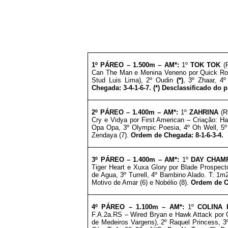
1º PÁREO –
1
.5
00m – AM*
:
1º
TOK TOK
(R
Can The Man e Menina Veneno por Quick Road
Stud Luis Lima), 2º Oudin
(*)
, 3º Zhaar, 4
Chegada: 3-4-1-6-7. (*) Desclassificado do 
2º PÁREO –
1
.4
00m – AM*
:
1º
ZAHRINA
(R$
Cry e Vidya por First American – Criação: 
Opa Opa, 3º Olympic Poesia, 4º Oh Well, 5º 
Zendaya (7).
Ordem de Chegada: 8-1-6-3-4.
3º
PÁREO –
1
.4
00m – AM*
:
1º
DAY CHAM
Tiger Heart e Xuxa Glory por Blade Prospect
de Agua, 3º Turrell, 4º Bambino Alado. T: 1m2
Motivo de Amar (6) e Nobélio (8).
Ordem de Ch
4º PÁREO –
1
.1
00m – AM*
:
1º
COLINA 
F.A.2a.RS – Wired Bryan e Hawk Attack por 
de Medeiros Vargens), 2º Raquel Princess, 3