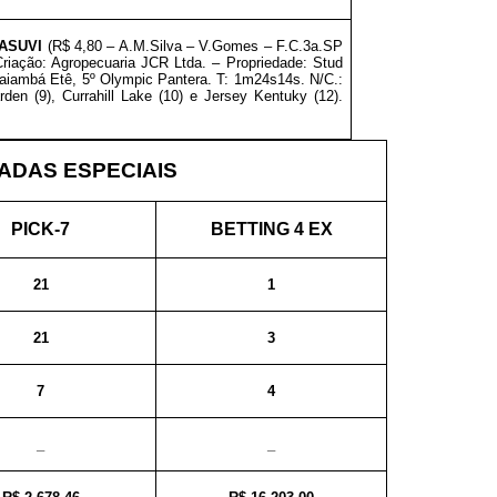
ASUVI
(R$ 4,80 – A.M.Silva – V.Gomes – F.C.3a.SP
Criação: Agropecuaria JCR Ltda. – Propriedade: Stud
 Kaiambá Etê, 5º Olympic Pantera. T: 1m24s14s. N/C.:
rden (9), Currahill Lake (10) e Jersey Kentuky (12).
DAS ESPECIAIS
PICK-7
BETTING 4 EX
21
1
21
3
7
4
_
_