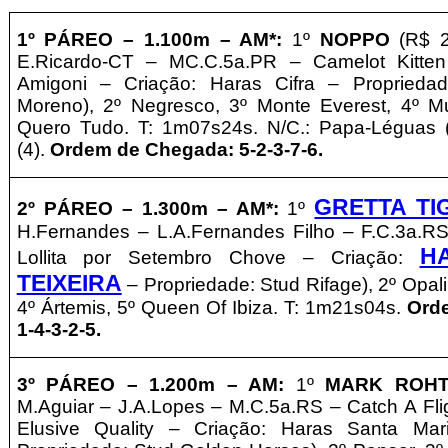
1º PÁREO –
1
.1
00m – AM*
:
1º
NOPPO
(R$ 2,
E.Ricardo-CT – MC.C.5a.PR – Camelot Kitten
Amigoni – Criação: Haras Cifra – Proprieda
Moreno), 2º Negresco, 3º Monte Everest, 4º M
Quero Tudo. T: 1m07s24s. N/C.: Papa-Léguas 
(4).
Ordem de Chegada: 5-2-3-7-6.
GRETTA TI
2º PÁREO –
1
.3
00m – AM*
:
1º
H.Fernandes – L.A.Fernandes Filho – F.C.3a.RS
H
Lollita por Setembro Chove – Criação:
TEIXEIRA
– Propriedade: Stud Rifage), 2º Opali
4º Ártemis, 5º Queen Of Ibiza. T: 1m21s04s.
Ord
1-4-3-2-5.
3º
PÁREO –
1.2
00m – AM
:
1º
MARK ROH
M.Aguiar – J.A.Lopes – M.C.5a.RS – Catch A Flig
Elusive Quality – Criação: Haras Santa Ma