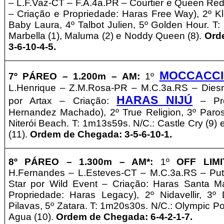
– L.F.Vaz-CT – F.A.4a.PR – Courtier e Queen Re
– Criação e Propriedade: Haras Free Way), 2º Kl
Baby Laura, 4º Talbot Julien, 5º Golden Hour. T
Marbella (1), Maluma (2) e Noddy Queen (8).
Ord
3-6-10-4-5.
MOCCACC
7º PÁREO – 1
.2
00m – AM
:
1º
L.Henrique – Z.M.Rosa-PR – M.C.3a.RS – Dies
HARAS NIJÚ
por Artax – Criação:
– Pro
Hernandez Machado), 2º True Religion, 3º Paros,
Niterói Beach. T: 1m13s59s. N/C.: Castle Cry (9)
(11).
Ordem de Chegada: 3-5-6-10-1.
8º PÁREO –
1
.3
00m – AM*
:
1º
OFF LIMI
H.Fernandes – L.Esteves-CT – M.C.3a.RS – Put
Star por Wild Event – Criação: Haras Santa M
Propriedade: Haras Legacy), 2º Nidavellir, 3
Pilavas, 5º Zatara. T: 1m20s30s. N/C.: Olympic Po
Agua (10).
Ordem de Chegada: 6-4-2-1-7.