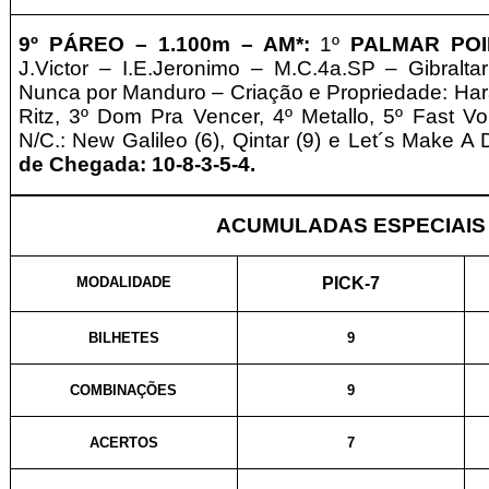
9º PÁREO –
1.10
0m – AM*
:
1º
PALMAR POI
J.Victor – I.E.Jeronimo – M.C.4a.SP – Gibralta
Nunca por Manduro – Criação e Propriedade: Hara
Ritz, 3º Dom Pra Vencer, 4º Metallo, 5º Fast Vo
N/C.: New Galileo (6), Qintar (9) e Let´s Make A 
de Chegada: 10-8-3-5-4.
ACUMULADAS ESPECIAIS
MODALIDADE
PICK-7
BILHETES
9
COMBINAÇÕES
9
ACERTOS
7