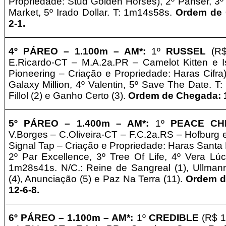
Propriedade: Stud Golden Horses), 2º Panser, 3º
Market, 5º Irado Dollar. T: 1m14s58s.
Ordem de 
2-1.
4º PÁREO –
1.1
00m – AM*
:
1º
RUSSEL
(R$
E.Ricardo-CT – M.A.2a.PR – Camelot Kitten e I
Pioneering – Criação e Propriedade: Haras Cifra)
Galaxy Million, 4º Valentin, 5º Save The Date. T
Fillol (2) e Ganho Certo (3).
Ordem de Chegada: 1
5º PÁREO –
1
.4
00m – AM*
:
1º
PEACE CH
V.Borges – C.Oliveira-CT – F.C.2a.RS – Hofburg 
Signal Tap – Criação e Propriedade: Haras Santa 
2º Par Excellence, 3º Tree Of Life, 4º Vera Lúc
1m28s41s. N/C.: Reine de Sangreal (1), Ullmann
(4), Anunciação (5) e Paz Na Terra (11).
Ordem d
12-6-8.
6º
PÁREO –
1.1
00m – AM*
:
1º
CREDIBLE
(R$ 1