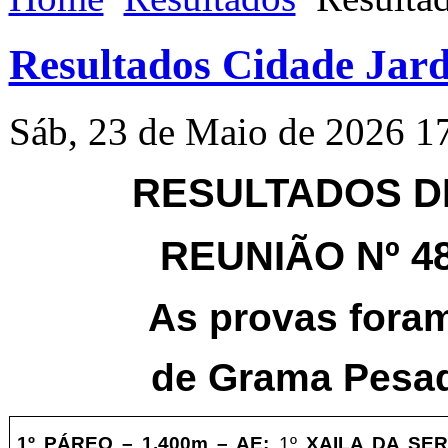
Resultados Cidade Jard
Sáb, 23 de Maio de 2026 1
RESULTADOS DE
REUNIÃO Nº 480
As provas fora
de Grama Pesad
1º PÁREO –
1.4
00m – AE
:
1º
XAILA DA SE