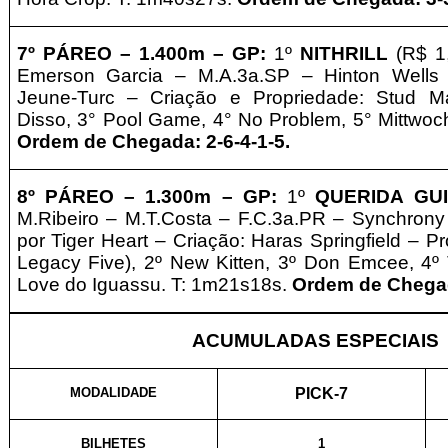
7º
PÁREO –
1
.400m – GP
:
1º
NITHRILL
(R$ 1
Emerson Garcia – M.A.3a.SP – Hinton Wells
Jeune-Turc – Criação e
Propriedade: Stud M
Disso
, 3° Pool Game, 4° No Problem, 5° Mittwoc
Ordem de Chegada: 2-6-4-1-5
.
8º
PÁREO –
1.3
00m – GP
:
1º
QUERIDA GU
M.Ribeiro
– M.T.Costa – F.C.3a.PR – Synchrony 
por Tiger Heart – Criação:
Haras Springfield
–
Pr
Legacy Five
), 2º New Kitten, 3º Don Emcee, 4º
Love do Iguassu. T: 1m21s18s.
Ordem de Chegada
ACUMULADAS ESPECIAIS
MODALIDADE
PICK-7
BILHETES
1