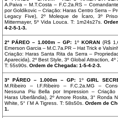
A.Paiva
– M.T.Costa – F.C.2a.RS – Comandante
por Goldikovic – Criação:
Haras Centro Serra
–
Pr
Legacy Five
), 2º Moleque de Ícaro, 3º Priso
Mittermayer, 5º Vida Louca. T: 1m24s27s.
Orde
4-2-5-1-3.
2º PÁREO –
1.0
0
0m – GP
:
1º
KORAN
(R$ 1,
Emerson Garcia – M.C.7a.PR – Hat Trick e Valsin
Criação: Haras Santa Rita da Serra
–
Proprieda
Aparecida), 2º Best Style, 3º Global Attraction, 4º
T: 55s90s.
Ordem de Chegada: 1-5-4-2-3.
3º
PÁREO –
1.000m – GP
:
1º
GIRL SEC
M.Ribeiro – I.F.Ribeiro – F
.C.2a.MG – Cons
Nessuna Piu Bella por Impression – Criaçã
Haras Uberlândia)
, 2º Amore Rosita, 3° Ronda N
White, 5° I´M A Tigress. T: 58s50s.
Ordem de Che
1.