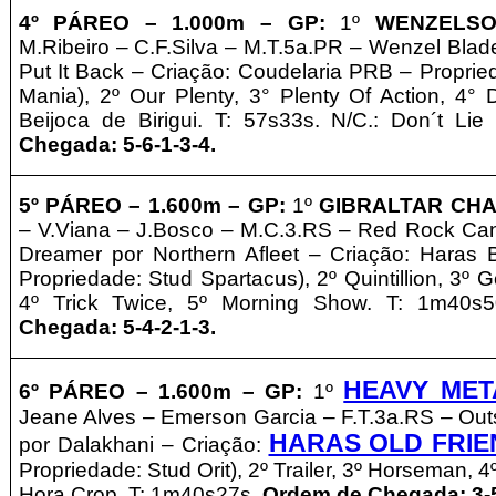
4º PÁREO –
1.000m – GP
:
1º
WENZELS
M.Ribeiro – C.F.Silva – M
.T.5a.PR – Wenzel Blade
Put It Back – Criação:
Coudelaria PRB
–
Proprie
Mania)
, 2º Our Plenty, 3° Plenty Of Action, 4° 
Beijoca de Birigui. T: 57s33s. N/C.: Don´t Lie
Chegada: 5-6-1-3-4.
5º
PÁREO –
1.600m – GP
:
1º
GIBRALTAR CH
– V.Viana – J.Bosco – M.C.3.RS – Red Rock Can
Dreamer por Northern Afleet – Criação:
Haras B
Propriedade: Stud Spartacus), 2º Quintillion, 3º G
4º Trick Twice, 5º Morning Show. T: 1m40s
Chegada: 5-4-2-1-3.
HEAVY MET
6º
PÁREO –
1.6
00m – GP
:
1º
Jeane Alves
– Emerson Garcia – F.T.3a.RS – Outs
HARAS OLD FRIE
por Dalakhani – Criação:
Propriedade:
Stud Orit
), 2º Trailer, 3º Horseman, 4º
Hora Crop. T: 1m40s27s.
Ordem de Chegada: 3-5