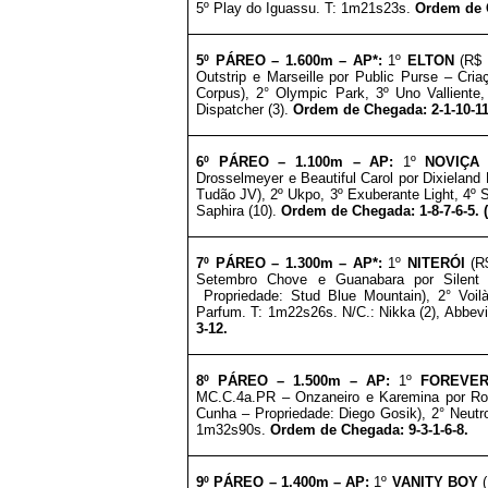
5º Play do Iguassu. T: 1m21s23s.
Ordem de C
5º PÁREO –
1.6
00m – AP*
:
1º
ELTON
(R$
Outstrip e Marseille por Public Purse – Cri
Corpus
)
, 2° Olympic Park,
3º Uno Valliente
Dispatcher (3).
Ordem de Chegada: 2-1-10-11
6º PÁREO –
1.1
00m – AP
:
1º
NOVIÇA
Drosselmeyer e Beautiful Carol por Dixieland
Tudão JV
), 2º Ukpo, 3º Exuberante Light, 4º
Saphira (10).
Ordem de Chegada: 1-8-7-6-5. (
7º PÁREO –
1.3
00m – AP*
:
1º
NITERÓI
(R
Setembro Chove e Guanabara por Silent 
Propriedade: Stud Blue Mountain
)
, 2° Voi
Parfum. T: 1m22s26s. N/C.: Nikka (2), Abbevil
3-12
.
8º PÁREO –
1.5
00m – AP
:
1º
FOREVER
MC.C.4a.PR – Onzaneiro e Karemina por Ro
Cunha
–
Propriedade: Diego Gosik
)
, 2° Neut
1m32s90s.
Ordem de Chegada: 9-3-1-6-8
.
9º PÁREO –
1.4
00m – AP
:
1º
VANITY BOY