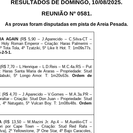
RESULTADOS DE DOMINGO, 10/08/2025.
REUNIÃO Nº 0581.
As provas foram disputadas em
pista de Areia Pesada
.
IA AGAIN
(R$ 5,90 – J.Aparecido
– C.Silva-CT –
 Holy Roman Emperor – Criação: Haras Palmerini
–
3º Tota Tola, 4º Tzatziki, 5º Like It Hot. T: 1m09s77s.
-2-5-1.
(R$ 7,70 – L.Henrique
– L.D.Reis – M.C.4a.RS – Put
: Haras Santa Maria de Araras
–
Propriedade:
Stud
 Nabuki, 5º Longo Amor. T: 1m20s63s.
Ordem de
E
(R$ 4,70 – J.Aparecido
– V.Gomes – M.A.3a.PR –
raltar – Criação: Stud Don Juan
–
Propriedade:
Stud
o, 4º Natugato, 5º Vulcan Boy. T: 1m08s48s.
Ordem
A
(R$ 13,50 – M.Mazini Jr. Ap.4
– M.Aurélio-CT –
i por Cape Town – Criação: Stud Red Rafa
–
lva
), 2º Yellowstone, 3º One Star, 4º Bajo Caracoles,