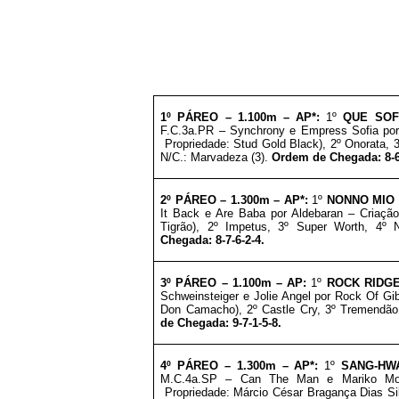
1º PÁREO –
1.1
00m – AP*
:
1º
QUE SOF
F.C.3a.PR – Synchrony e Empress Sofia por
Propriedade:
Stud Gold Black
), 2º Onorata, 
N/C.: Marvadeza (3).
Ordem de Chegada: 8-6
2º PÁREO –
1.3
00m – AP*
:
1º
NONNO MIO
It Back e Are Baba por Aldebaran – Criação
Tigrão
), 2º Impetus, 3º Super Worth, 4º
Chegada: 8-7-6-2-4.
3º
PÁREO –
1.1
00m – AP
:
1º
ROCK RIDG
Schweinsteiger e Jolie Angel por Rock Of Gib
Don Camacho
), 2º Castle Cry, 3º Tremendã
de Chegada: 9-7-1-5-8.
4º PÁREO –
1.3
00m – AP*
:
1º
SANG-HW
M.C.4a.SP – Can The Man e Mariko Mor
Propriedade:
Márcio César Bragança Dias Si