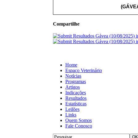
(GÁVEA
Compartilhe
Home
Espaço Veterinário
Notícias
Programas
Artigos
Indicações
Resultados
Estatísticas
Leilões
Links
Quem Somos
Fale Conosco