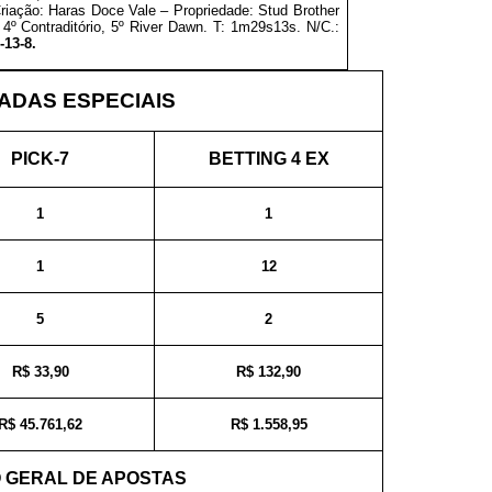
Criação: Haras Doce Vale
–
Propriedade:
Stud Brother
 4º Contraditório, 5º River Dawn. T: 1m29s13s. N/C.:
-13-8.
DAS ESPECIAIS
PICK-7
BETTING 4 EX
1
1
1
12
5
2
R$ 33,90
R$ 132,90
R$ 45.761,62
R$ 1.558,95
 GERAL DE APOSTAS