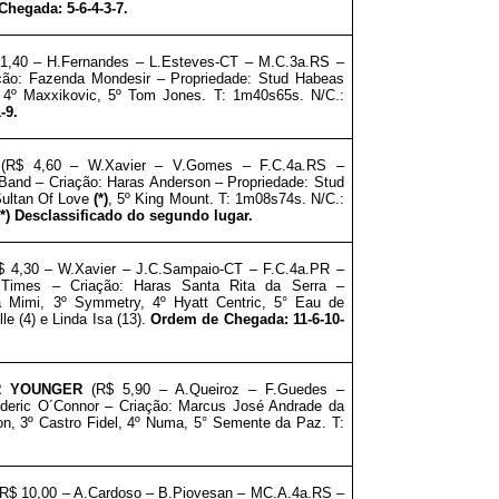
hegada: 5-6-4-3-7.
 1,40 – H.Fernandes – L.Esteves-CT – M.C.3a.RS –
ação: Fazenda Mondesir
–
Propriedade: Stud Habeas
, 4º Maxxikovic, 5º Tom Jones. T: 1m40s65s. N/C.:
-9.
(R$ 4,60 – W.Xavier
– V.Gomes – F.C.4a.RS –
 Band – Criação: Haras Anderson
–
Propriedade:
Stud
 Sultan Of Love
(*)
, 5º King Mount. T: 1m08s74s. N/C.:
*) Desclassificado do segundo lugar.
$ 4,30 – W.Xavier – J.C.Sampaio-CT – F.C.4a.PR –
Times – Criação: Haras Santa Rita da Serra
–
là Mimi,
3º Symmetry, 4º Hyatt Centric, 5° Eau de
le (4) e Linda Isa (13).
Ordem de Chegada: 11-6-10-
 YOUNGER
(R$ 5,90 – A.Queiroz – F.Guedes –
deric O´Connor – Criação: Marcus José Andrade da
ron,
3º Castro Fidel, 4º Numa, 5° Semente da Paz. T:
(R$ 10,00 – A.Cardoso
– B.Piovesan – MC.A.4a.RS –