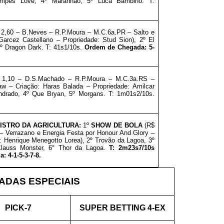
Kempes Love, 4º Maranhão, 5º Luca Bambino. T:
 2,60 – B.Neves – R.P.Moura – M.C.6a.PR – Salto e
Garcez Castellano – Propriedade: Stud Sion), 2º El
5º Dragon Dark. T: 41s1/10s.
Ordem de Chegada: 5-
 1,10 – D.S.Machado – R.P.Moura – M.C.3a.RS –
aw – Criação: Haras Balada – Propriedade: Amilcar
mendrado, 4º Que Bryan, 5º Morgans. T: 1m01s2/10s.
ISTRO DA AGRICULTURA
:
1º
SHOW DE BOLA
(R$
– Verrazano e Energia Festa por Honour And Glory –
: Henrique Menegotto Lorea), 2º Trovão da Lagoa, 3º
 Klauss Monster, 6° Thor da Lagoa.
T: 2m23s7/10s
 4-1-5-3-7-8.
DAS ESPECIAIS
PICK-7
SUPER BETTING 4-EX