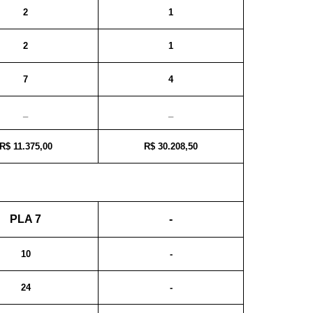
2
1
2
1
7
4
_
_
R$ 11.375,00
R$ 30.208,50
PLA 7
-
10
-
24
-