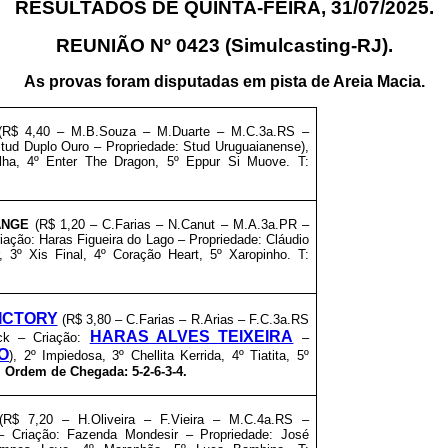
RESULTADOS DE QUINTA-FEIRA, 31/07/2025.
REUNIÃO Nº 0423 (Simulcasting-RJ).
As provas foram disputadas em pista de Areia Macia.
(R$ 4,40 – M.B.Souza – M.Duarte – M.C.3a.RS –
 Stud Duplo Ouro – Propriedade: Stud Uruguaianense),
lha, 4º Enter The Dragon, 5º Eppur Si Muove. T:
ANGE
(R$ 1,20 – C.Farias – N.Canut – M.A.3a.PR –
ação: Haras Figueira do Lago – Propriedade: Cláudio
r, 3º Xis Final, 4º Coração Heart, 5º Xaropinho. T:
ICTORY
(R$ 3,80 – C.Farias – R.Arias – F.C.3a.RS
HARAS ALVES TEIXEIRA
ck – Criação:
–
O
), 2º Impiedosa, 3º Chellita Kerrida, 4º Tiatita, 5º
.
Ordem de Chegada: 5-2-6-3-4.
(R$ 7,20 – H.Oliveira – F.Vieira – M.C.4a.RS –
– Criação: Fazenda Mondesir – Propriedade: José