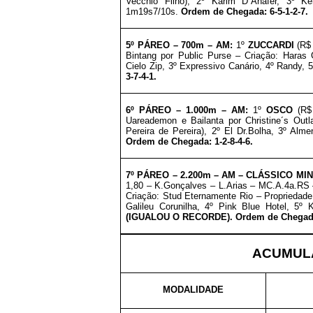
Vecchio Filho), 2º Karim D´Anafer, 3º 
1m19s7/10s.
Ordem de Chegada: 6-5-1-2-7.
5º PÁREO – 7
00m – AM
:
1º
ZUCCARDI
(R$
Bintang por Public Purse – Criação: Haras 
Cielo Zip, 3º Expressivo Canário, 4º Randy, 
3-7-4-1.
6º PÁREO – 1
.000m – AM
:
1º
OSCO
(R$
Uareademon e Bailanta por Christine´s Outl
Pereira de Pereira), 2º El Dr.Bolha, 3º Al
Ordem de Chegada: 1-2-8-4-6.
7º PÁREO –
2.200m – AM
– CLÁSSICO MIN
1,80 – K.Gonçalves – L.Arias – MC.A.4a.RS 
Criação: Stud Eternamente Rio – Propriedade
Galileu Corunilha, 4º Pink Blue Hotel, 5º
(IGUALOU O RECORDE).
Ordem de Chegada:
ACUMULA
MODALIDADE