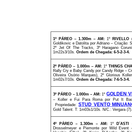
1º PÁREO –
1.300m – AM
:
1º
RIVELLO
Goldikovic e Datolita por Adriano – Criação:
2º Jet Of The Tracks, 3º Haragano Coruni
1m22s3/10s.
Ordem de Chegada: 6-5-2-3-4.
2º PÁREO –
1.000m – AM
:
1º
THINGS CH
Rally Cry e Baby Candy por Candy Ridge – Cri
Oliveira Osório Marques), 2º Glorious Kolle
1m02s7/10s.
Ordem de Chegada: 7-6-5-3-4.
GOLDEN V
3º PÁREO –
1.000m – AM:
1º
– Koller e Fui Para Roma por Put It Ba
STUD VENTO MINUAN
Propriedade:
Gold Talent. T: 1m03s1/10s. N/C.: Vergara (7)
4º PÁREO –
1
.300m – AM
:
1º
D´ASTI
Drosselmeyer e Piemonte por Wild Event 