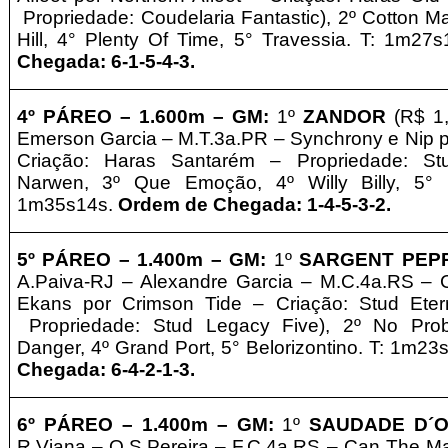
Propriedade: Coudelaria Fantastic), 2º Cotton M
Hill, 4° Plenty Of Time, 5° Travessia. T: 1m27
Chegada: 6-1-5-4-3
.
4º PÁREO –
1.6
0
0m – GM
:
1º
ZANDOR
(R$ 1
Emerson Garcia – M.T.3a.PR – Synchrony e Nip p
Criação: Haras Santarém
–
Propriedade: St
Narwen, 3º Que Emoção, 4º Willy Billy, 5° 
1m35s14s.
Ordem de Chegada: 1-4-5-3-2.
5º
PÁREO –
1.4
0
0m – GM
:
1º
SARGENT PEP
A.Paiva-RJ – Alexandre Garcia – M.C.4a.RS –
Ekans por Crimson Tide – Criação: Stud Ete
Propriedade: Stud Legacy Five), 2º No Pro
Danger, 4º Grand Port, 5° Belorizontino. T: 1m23
Chegada: 6-4-2-1-3.
6º PÁREO –
1.4
0
0m – GM:
1º
SAUDADE D´
R.Viana – O.S.Pereira – F.C.4a.RS – Can The 