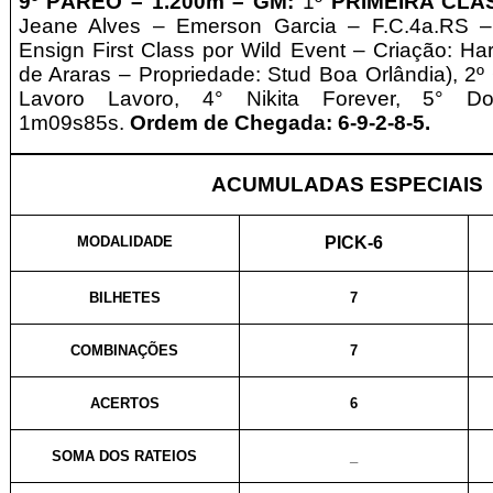
9º PÁREO –
1.2
0
0m – GM
:
1º
PRIMEIRA CL
Jeane Alves – Emerson Garcia – F.C.4a.RS –
Ensign First Class por Wild Event – Criação: Ha
de Araras
–
Propriedade: Stud Boa Orlândia), 2º 
Lavoro Lavoro, 4° Nikita Forever, 5° 
1m09s85s.
Ordem de Chegada: 6-9-2-8-5
.
ACUMULADAS ESPECIAIS
MODALIDADE
PICK-6
BILHETES
7
COMBINAÇÕES
7
ACERTOS
6
SOMA DOS RATEIOS
_