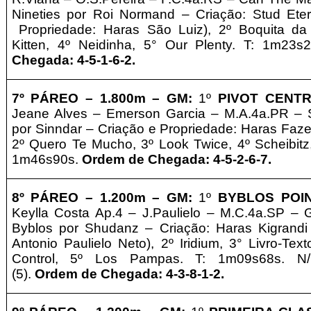
Nineties por Roi Normand – Criação: Stud Ete
Propriedade: Haras São Luiz), 2º Boquita da
Kitten, 4º Neidinha, 5° Our Plenty. T: 1m23s
Chegada: 4-5-1-6-2.
7º PÁREO –
1.8
0
0m – GM
:
1º
PIVOT CENT
Jeane Alves
– Emerson Garcia – M.A.4a.PR – S
por Sinndar – Criação e
Propriedade: Haras Faze
2º Quero Te Mucho, 3º Look Twice, 4º Scheibitz,
1m46s90s.
Ordem de Chegada: 4-5-2-6-7.
8º PÁREO –
1.2
0
0m – GM
:
1º
BYBLOS POI
Keylla Costa Ap.4 – J.Paulielo – M.C.4a.SP – Gi
Byblos por Shudanz – Criação: Haras Kigrandi
Antonio Paulielo Neto), 2º Iridium, 3° Livro-Tex
Control, 5º Los Pampas. T: 1m09s68s. N/C
(5).
Ordem de Chegada: 4-3-8-1-2.