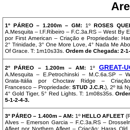
Are
1º
PÁREO –
1.2
0
0m – GM
:
1º
ROSES QU
A.Mesquita – I.F.Ribeiro – F.C.3a.RS – West By 
por First American – Criação e
Propriedade: Har
2° Trinidade, 3° One More Love, 4° Nada Me Abor
Of Grace. T: 1m10s33s.
Ordem de Chegada: 2-1-
GREAT-U
2º
PÁREO –
1.2
0
0m – AM
:
1º
A.Mesquita – E.Petrochinski – M.C.6a.SP – W
Grata-Itália por Choctaw Ridge – Criaç
Francesco
–
Propriedade:
STUD J.C.R.
), 2º Itá 
4° Gold Tiger, 5° Red Lights. T: 1m08s35s.
Orde
5-1-2-4-3
.
3º PÁREO –
1.4
0
0m – AM
:
1º
HELLO AFLEET
(
Alves – Emerson Garcia – F.C.3a.RS – Drossel
Afleet por Northern Afleet – Criação: Haras Old 