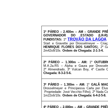
1º PÁREO –
2
.400m – AM
– GRANDE PRÊ
GOVERNADOR DO ESTADO (LR-R)
TROVÃO DA LAGOA
FUNDISTAS
:
1º
Start e Gravette por Drosselmeyer – Cri
HENRIQUE FLORES DOS SANTOS
), 2º
Ga
2m42s8/10s.
Ordem de Chegada: 2-1-3-4.
2º PÁREO – 1.300m – AM:
1º
OUTUB
M.A.2a.RS – Alpha e Gaura por Drosselme
2º
Almendrado
, 3º Vulcan Boy, 4° Castle 
Chegada: 8-3-2-5-6.
3º PÁREO –
1.300m – AM:
1º
GALÃ MA
Drosselmeyer e Principessa Carla por Elu
Propriedade: José Vecchio Filho), 2º Nada Co
1m22s6/10s.
Ordem de Chegada: 6-4-2-5-8.
4º PÁREO –
2.000m – AM – GRANDE PRÊM