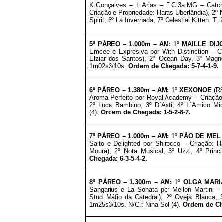
K.Gonçalves – L.Arias – F.C.3a.MG – Catc
Criação e Propriedade: Haras Uberlândia), 2º 
Spirit
, 6º
La Invernada
, 7º
Celestial Kitten
. T:
5º PÁREO –
1.000m – AM:
1º
MAILLE DI
Emcee e Expresiva por With Distinction – C
Elziar dos Santos), 2º Ocean Day, 3º Magn
1m02s3/10s.
Ordem de Chegada: 5-7-4-1-9.
6º PÁREO –
1.380m – AM:
1º
XEXONOE
(R
Aroma Perfeito por Royal Academy – Criação
2º Luca Bambino, 3º D´Asti, 4º L´Amico Mio
(4).
Ordem de Chegada: 1-5-2-8-7.
7º PÁREO – 1.000m – AM:
1º
PÃO DE ME
Salto e Delighted por Shirocco – Criação: 
Moura), 2º Nota Musical, 3º Uzzi, 4º Prin
Chegada: 6-3-5-4-2.
8º PÁREO –
1.300m – AM:
1º
OLGA MAR
Sangarius e La Sonata por Mellon Martini –
Stud Máfio da Catedral), 2º
Oveja Blanca
, 
1m25s3/10s. N/C.: Nina Sol (4).
Ordem de Che