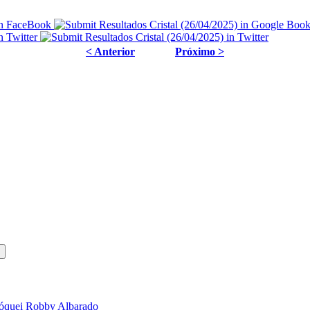
< Anterior
Próximo >
 jóquei Robby Albarado