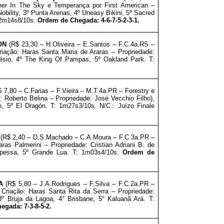
her In The Sky e Temperança por First American –
Nobility, 3º Punta Arenas, 4º
Uneasy Bikini
, 5º
Sacred
 2m14s8/10s.
Ordem de Chegada: 4-6-7-5-2-3-1.
JON
(R$ 23,30 – H.Oliveira – E.Santos – F.C.4a.RS –
riação: Haras Santa Maria de Araras
–
Propriedade:
ésio, 4º The King Of Pampas, 5º Oakland Park. T:
$ 7,80 – C.Farias – F.Vieira – M.T.4a.PR – Forestry e
: Roberto Belina
–
Propriedade: José Vecchio Filho),
, 5º El Dragón. T: 1m27s3/10s. N/C.: Juízo Finale
L
(R$ 2,40 – D.S.Machado – C.A.Moura – F.C.3a.PR –
Haras Palmerini
–
Propriedade: Cristian Adriani B. de
cipessa, 5º Grande Lua. T: 1m03s4/10s.
Ordem de
IA
(R$ 5,80 – J.A.Rodrigues – F.Silva – F.C.2a.PR –
 Criação: Haras Santa Rita da Serra
–
Propriedade:
3º Bruja da Lagoa, 4° Brisbane, 5° Kaluanã Ará. T:
gada: 7-3-8-5-2.