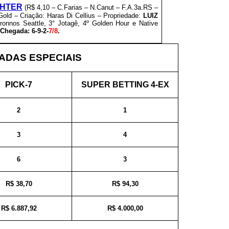
HTER
(R$ 4,10 – C.Farias – N.Canut – F.A.3a.RS –
ld – Criação: Haras Di Cellius – Propriedade:
LUIZ
hronnos Seattle, 3° Jotagê, 4º Golden Hour e Native
Chegada: 6-9-2-
7/8
.
DAS ESPECIAIS
PICK-7
SUPER BETTING 4-EX
2
1
3
4
6
3
R$ 38,70
R$ 94,30
R$ 6.887,92
R$ 4.000,00