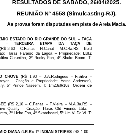
RESULTADOS DE SÁBADO, 26/04/2025.
REUNIÃO Nº 4558 (Simulcasting-RJ).
As provas foram disputadas em pista de Areia Macia.
MIO ESTADO DO RIO GRANDE DO SUL
– TAÇA
– TERCEIRA ETAPA DA TAÇA DE
(R$ 3,60 – C.Farias – N.Canut – M.C.4a.RS – Bold
ação: Haras Paraíso da Lagoa
–
Propriedade:
LUIZ
lileu Corunilha
, 3º Rocky Fon, 4º Shake Boom
. T:
RO CHOVE
(R$ 1,90 – J.A.Rodrigues – F.Silva –
yer – Criação e Propriedade: Haras Anderson),
Cry, 5° Prince Naseem. T: 1m23s9/10s.
Ordem de
GEE
(R$ 2,10 – C.Farias – F.Vieira – M.A.3a.RS –
sive Quality – Criação: Haras Old Friends Ltda.
–
ntra, 3º Ucho Fon, 4º Skateboard, 5º Um Vi Do Vi. T:
IO DIANA (LR-R):
1º
INDIAN STRIPES
(R$ 1,00 –