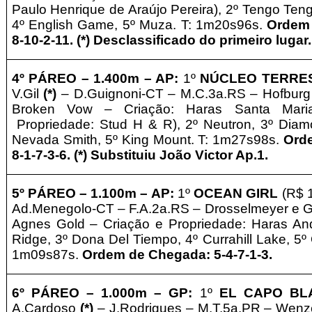
Paulo Henrique de Araújo Pereira), 2º Tengo Ten
4º English Game, 5º Muza. T: 1m20s96s.
Ordem 
8-10-2-11. (*) Desclassificado do primeiro lugar
4º PÁREO –
1
.400m – AP
:
1º
NÚCLEO TERRE
V.Gil
(*)
– D.Guignoni-CT – M.C.3a.RS – Hofburg 
Broken Vow – Criação: Haras Santa Mari
Propriedade: Stud H & R), 2º Neutron, 3º Diam
Nevada Smith, 5º King Mount. T: 1m27s98s.
Ord
8-1-7-3-6.
(*) Substituiu João Victor Ap.1.
5º PÁREO –
1.1
00m – AP
:
1º
OCEAN GIRL
(R$ 1
Ad.Menegolo-CT – F.A.2a.RS – Drosselmeyer e Go
Agnes Gold – Criação e Propriedade: Haras An
Ridge, 3º Dona Del Tiempo, 4º Currahill Lake, 5º 
1m09s87s.
Ordem de Chegada: 5-4-7-1-3.
6º PÁREO –
1
.000m – GP
:
1º
EL CAPO BL
A.Cardoso
(*)
– J.Rodrigues – M.T.5a.P
R – Wenze