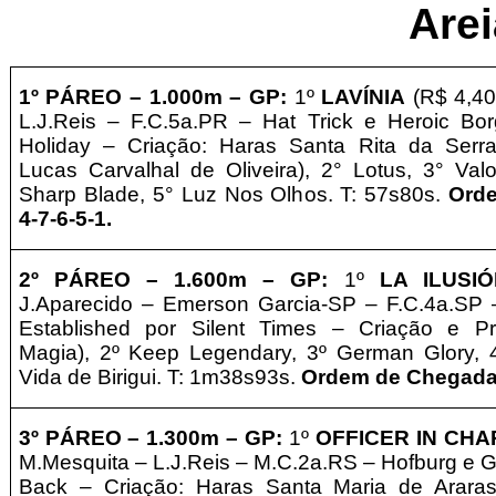
Are
1º PÁREO –
1
.000m – GP
:
1º
LAVÍNIA
(R$ 4,40
L.J.Reis – F.C.5a.PR – Hat Trick e Heroic Bor
Holiday – Criação: Haras Santa Rita da Serr
Lucas Carvalhal de Oliveira
)
, 2° Lotus, 3° Va
Sharp Blade, 5° Luz Nos Olhos. T: 57s80s.
Ord
4-7-6-5-1
.
2º PÁREO –
1
.600m – GP
:
1º
LA ILUSI
J.Aparecido – Emerson Garcia-SP – F.C.4a.SP 
Established por Silent Times – Criação e Pr
Magia), 2º Keep Legendary, 3º German Glory, 
Vida de Birigui. T: 1m38s93s.
Ordem de Chegada: 
3º PÁREO –
1
.300m – GP
:
1º
OFFICER IN CH
M.Mesquita – L.J.Reis – M.C.2a.RS – Hofburg e Ga
Back – Criação: Haras Santa Maria de Arar