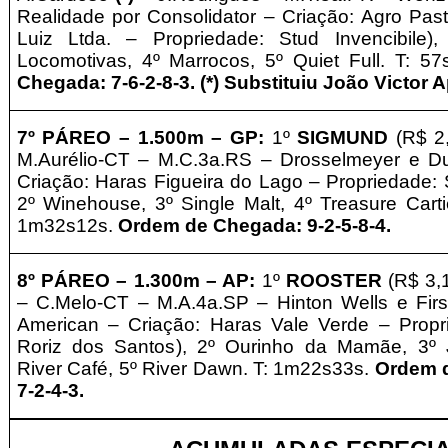
Realidade por Consolidator – Criação: Agro Past
Luiz Ltda.
–
Propriedade: Stud Invencibile)
,
Locomotivas, 4º Marrocos, 5º
Quiet Full
. T: 5
Chegada: 7-6-2-8-3.
(*) Substituiu João Victor 
7º PÁREO – 1
.500m – GP
:
1º
SIGMUND
(R$ 2
M.Aurélio-CT – M.C.3a.RS – Drosselmeyer e Du
Criação: Haras Figueira do Lago
–
Propriedade: 
2º Winehouse, 3º Single Malt, 4º Treasure Carti
1m32s12s.
Ordem de Chegada: 9-2-5-8-4.
8º PÁREO –
1
.300m – AP
:
1º
ROOSTER
(R$ 3,
– C.Melo-CT – M.A.4a.SP – Hinton Wells e First
American – Criação: Haras Vale Verde – Prop
Roriz dos Santos
), 2º Ourinho da Mamãe, 3º 
River Café, 5º River Dawn. T: 1m22s33s.
Ordem d
7-2-4-3.