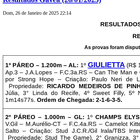
Dom, 26 de Janeiro de 2025 22:14
RESULTADOS 
RE
As provas foram disput
GIULIETTA
1º PÁREO – 1
.200m – AL
:
1º
(R$ 
Ap.3 – J.A.Lopes – F.C.3a.RS – Can The Man e 
por Strong Hope – Criação: Paulo Neri de
Propriedade:
RICARDO MEDEIROS DE PIN
Júlia, 3° Linda do Recife,
4º Sweet Filly, 5º
1m14s77s.
Ordem de Chegada: 2-1-6-3-5
.
2º PÁREO –
1.0
00m – GL
:
1º
CHAMPS ELYS
V.Gil – M.Aurélio-CT – F.C.4a.RS – Camelot Kit
Salto – Criação: Stud J.C.R./Gil Irala/TBS Inte
Propriedade: Stud The Game
)
, 2° Granizza, 