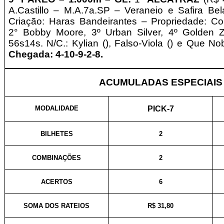
A.Castillo – M.A.7a.SP – Veraneio e Safira Be
Criação: Haras Bandeirantes
–
Propriedade: Co
2° Bobby Moore,
3º Urban Silver, 4º Golden Zi
56s14s. N/C.: Kylian (), Falso-Viola () e Que Nob
Chegada: 4-10-9-2-8.
ACUMULADAS ESPECIAIS
MODALIDADE
PICK-7
BILHETES
2
COMBINAÇÕES
2
ACERTOS
6
SOMA DOS RATEIOS
R$ 31,80