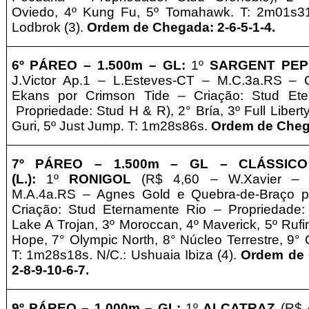
Oviedo,
4º Kung Fu, 5º Tomahawk. T: 2m01s31
Lodbrok (3).
Ordem de Chegada: 2-6-5-1-4
.
6º PÁREO –
1
.500m – GL
:
1º
SARGENT PE
J.Victor Ap.1 – L.Esteves-CT – M.C.3a.RS 
Ekans por Crimson Tide – Criação: Stud Ete
Propriedade: Stud H & R
)
, 2° Bría,
3º Full Liber
Guri, 5º Just Jump. T: 1m28s86s.
Ordem de Chega
7º PÁREO –
1
.500m – GL
– CLÁSSICO
(L.)
:
1º
RONIGOL
(R$ 4,60 – W.Xavier – 
M.A.4a.RS – Agnes Gold e Quebra-de-Braço p
Criação: Stud Eternamente Rio
–
Propriedade:
Lake A Trojan,
3º Moroccan, 4º Maverick, 5º Ruf
Hope, 7° Olympic North, 8° Núcleo Terrestre, 9°
T: 1m28s18s. N/C.: Ushuaia Ibiza (4).
Ordem de 
2-8-9-10-6-7.
9º PÁREO –
1
.000m – GL
:
1º
ALCATRAZ
(R$ 