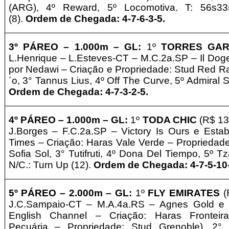
(ARG),
4º Reward, 5º Locomotiva. T: 56s33s
(8).
Ordem de Chegada: 4-7-6-3-5
.
3º PÁREO –
1.0
00m – GL
:
1º
TORRES GAR
L.Henrique – L.Esteves-CT – M.C.2a.SP – Il Doge
por Nedawi – Criação e
Propriedade: Stud Red R
´o, 3° Tannus Lius,
4º Off The Curve, 5º Admiral 
Ordem de Chegada: 4-7-3-2-5
.
4º PÁREO –
1.0
00m – GL
:
1º
TODA CHIC
(R$ 13
J.Borges – F.C.2a.SP – Victory Is Ours e Establ
Times – Criação: Haras Vale Verde
–
Propriedade
Sofia Sol, 3° Tutifruti,
4º Dona Del Tiempo, 5º Tza
N/C.: Turn Up (12).
Ordem de Chegada: 4-7-5-10
5º PÁREO –
2.0
00m – GL
:
1º
FLY EMIRATES
(
J.C.Sampaio-CT – M.A.4a.RS – Agnes Gold e 
English Channel – Criação: Haras Fronteir
Pecuária
–
Propriedade: Stud Grenoble
)
, 2°