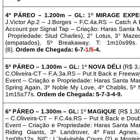
4º PÁREO –
1
.200m – GL
:
1º
MIRAGE EXPE
J.Victor Ap.2 – J.Borges – F.C.4a.RS – Catch A 
Account por Signal Tap – Criação: Haras Santa M
Propriedade: Stud Charles
)
, 2° Lotus, 3° Maz
(empatados),
5º Breakaway. T: 1m10s99s. N
(8).
Ordem de Chegada: 6-7-
1/5
-4
.
5º PÁREO –
1
.300m – GL
:
1º
NOVA DÉLI
(R$ 3,
C.Oliveira-CT – F.A.3a.RS – Put It Back e Freew
Event – Criação e
Propriedade: Haras Santa Mar
Spring Again,
3º Noble My Love, 4º Chablis, 5º 
1m15s77s.
Ordem de Chegada: 5-7-3-4-9.
6º PÁREO –
1
.300m – GL
:
1º
MAGIQUE
(R$ 1,3
– C.Oliveira-CT – F.C.4a.RS – Put It Back e Dou
Event – Criação e
Propriedade: Haras Santa Mar
Riding Giants,
3º Landrover, 4º Fast Agnes, 
1m08s12s. N/C.: L´Inévitable Cours (2) e Mosteir