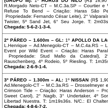
(GRUPO III)
:
1º
HÓRUS DO NILO
(R$ 16,90
R.Morgado Neto-CT – M.C.3a.SP – Courtier e V
Refuse To Bend – Criação: Haras São Pe
Propriedade: Fernando César Leite
)
, 2° Valpara
Twister, 5º Sand Jet, 6° Seu Jorge. T: 2m03
Chegada: 5-6-2-1-3-4
.
2º PÁREO –
1
.600m – GL
:
1º
APOLLO DA L
L.Henrique – Ad.Menegolo-CT – M.C.4a.RS – L
Event por Wild Event – Criação: Haras Para
Propriedade: Stud Mafio da Catedral
)
, 2
Rauschenberg,
4º Rodeio, 5º Riesling. T: 1m3
Chegada: 2-6-9-1-4
.
3º PÁREO –
1
.300m – AL
:
1º
NISSAN
(R$ 1,9
Ad.Menegolo-CT – M.C.3a.RS – Drosselmeyer e
Crimson Tide – Criação: Haras Anderson
–
Pr
Sweet Carol
)
, 2° Nagib, 3° Undertaker,
4º So
Libertad Nuestra. T: 1m19s36s. N/C.: El Chalte
Chegada: 4-8-6-7-2
.