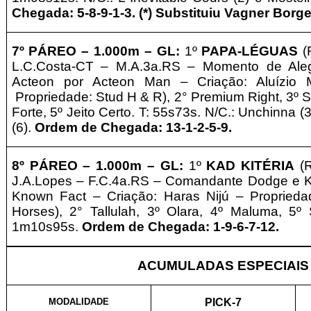
Chegada: 5-8-9-1-3. (*) Substituiu Vagner Borge
7º PÁREO –
1
.000m – GL
:
1º
PAPA-LÉGUAS
(
L.C.Costa-CT – M.A.3a.RS – Momento de Ale
Acteon por Acteon Man – Criação: Aluízio Me
Propriedade: Stud H & R
)
, 2° Premium Right,
3º S
Forte, 5º Jeito Certo. T: 55s73s. N/C.: Unchinna (
(6).
Ordem de Chegada: 13-1-2-5-9.
8º PÁREO –
1
.000m – GL
:
1º
KAD KITÉRIA
(
J.A.Lopes – F.C.4a.RS – Comandante Dodge e K
Known Fact – Criação: Haras Nijú
–
Proprieda
Horses
)
, 2° Tallulah,
3º Olara, 4º Maluma, 5º 
1m10s95s.
Ordem de Chegada: 1-9-6-7-12.
ACUMULADAS ESPECIAIS
MODALIDADE
PICK-7