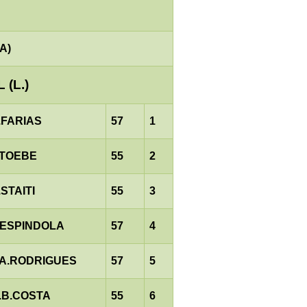
A)
 (L.)
.FARIAS
57
1
.TOEBE
55
2
.STAITI
55
3
.ESPINDOLA
57
4
.A.RODRIGUES
57
5
.B.COSTA
55
6