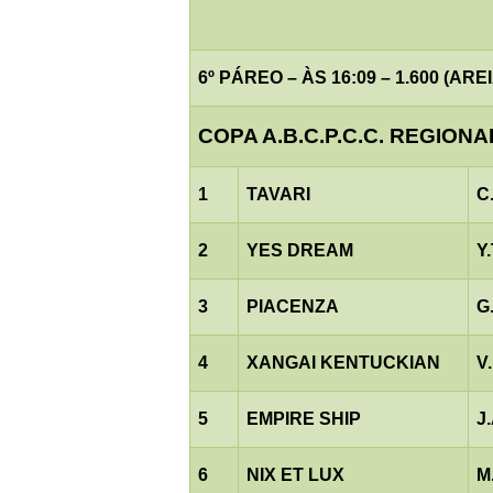
6º PÁREO – ÀS 16:09 – 1.600 (AREI
COPA A.B.C.P.C.C. REGIONAL
1
TAVARI
C
2
YES DREAM
Y
3
PIACENZA
G
4
XANGAI KENTUCKIAN
V
5
EMPIRE SHIP
J
6
NIX ET LUX
M