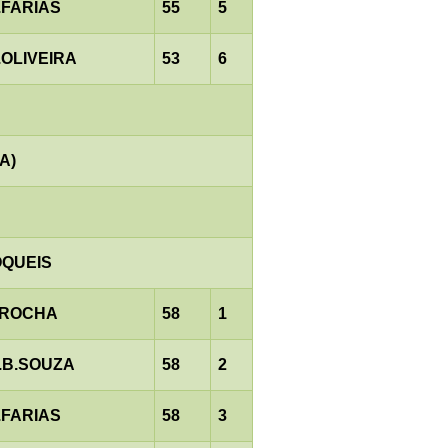
.FARIAS
55
5
.OLIVEIRA
53
6
A)
ÓQUEIS
.ROCHA
58
1
.B.SOUZA
58
2
.FARIAS
58
3