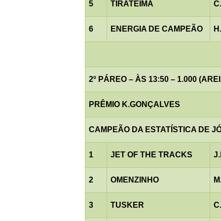
5
TIRATEIMA
C
6
ENERGIA DE CAMPEÃO
H
2º PÁREO – ÀS 13:50 – 1.000 (AREI
PRÊMIO K.GONÇALVES
CAMPEÃO DA ESTATÍSTICA DE J
1
JET OF THE TRACKS
J
2
OMENZINHO
M
3
TUSKER
C