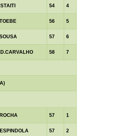
.STAITI
54
4
.TOEBE
56
5
.SOUSA
57
6
.D.CARVALHO
58
7
A)
.ROCHA
57
1
.ESPINDOLA
57
2