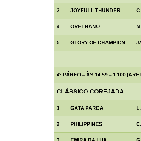
3
JOYFULL THUNDER
C
4
ORELHANO
M
5
GLORY OF CHAMPION
J
4º PÁREO – ÀS 14:59 – 1.100 (AREI
CLÁSSICO COREJADA
1
GATA PARDA
L
2
PHILIPPINES
C
3
EMIRA DA LUA
G