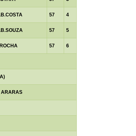
.B.COSTA
57
4
.B.SOUZA
57
5
.ROCHA
57
6
A)
E ARARAS