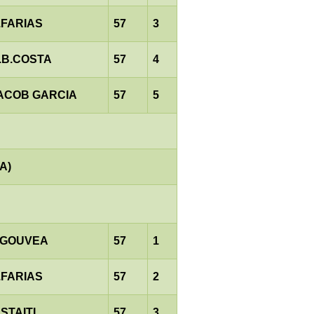
.FARIAS
57
3
.B.COSTA
57
4
ACOB GARCIA
57
5
A)
.GOUVEA
57
1
.FARIAS
57
2
.STAITI
57
3