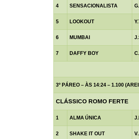
4
SENSACIONALISTA
G
5
LOOKOUT
Y
6
MUMBAI
J
7
DAFFY BOY
C
3º PÁREO – ÀS 14:24 – 1.100 (AREI
CLÁSSICO ROMO FERTE
1
ALMA ÚNICA
J
2
SHAKE IT OUT
V