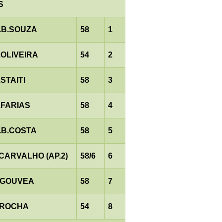
S
.B.SOUZA
58
1
.OLIVEIRA
54
2
.STAITI
58
3
.FARIAS
58
4
.B.COSTA
58
5
.CARVALHO (AP.2)
58/6
6
.GOUVEA
58
7
.ROCHA
54
8