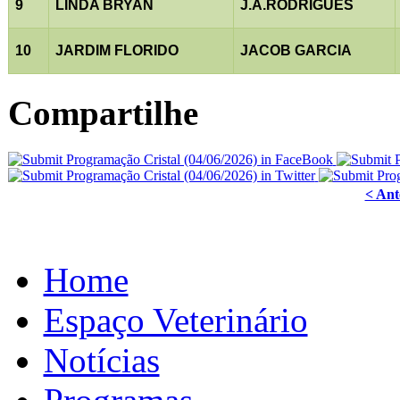
9
LINDA BRYAN
J.A.RODRIGUES
10
JARDIM FLORIDO
JACOB GARCIA
Compartilhe
< Ant
Home
Espaço Veterinário
Notícias