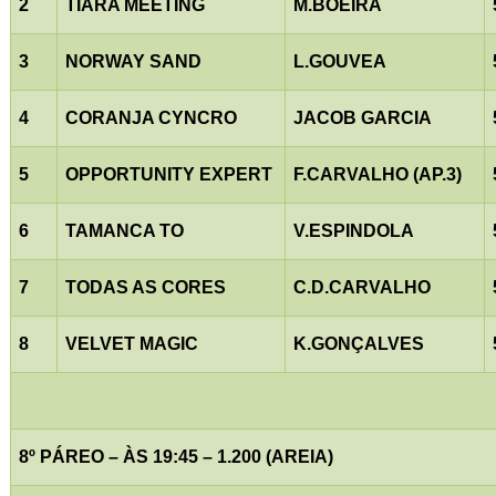
2
TIARA MEETING
M.BOEIRA
3
NORWAY SAND
L.GOUVEA
4
CORANJA CYNCRO
JACOB GARCIA
5
OPPORTUNITY EXPERT
F.CARVALHO (AP.3)
6
TAMANCA TO
V.ESPINDOLA
7
TODAS AS CORES
C.D.CARVALHO
8
VELVET MAGIC
K.GONÇALVES
8º PÁREO – ÀS 19:45 – 1.200 (AREIA)