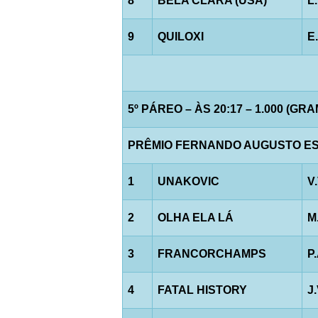
8
BELA CLARA (USA)
L
9
QUILOXI
E
5º PÁREO – ÀS 20:17 – 1.000 (GR
PRÊMIO FERNANDO AUGUSTO ES
1
UNAKOVIC
V
2
OLHA ELA LÁ
M
3
FRANCORCHAMPS
P
4
FATAL HISTORY
J