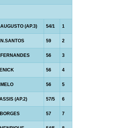
.AUGUSTO (AP.3)
54/1
1
.N.SANTOS
59
2
.FERNANDES
56
3
.ENICK
56
4
.MELO
56
5
.ASSIS (AP.2)
57/5
6
.BORGES
57
7