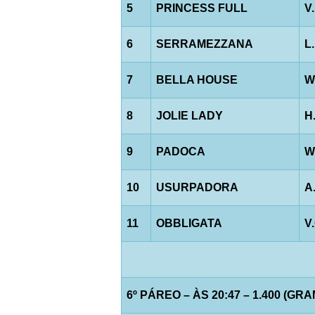
5
PRINCESS FULL
V
6
SERRAMEZZANA
L
7
BELLA HOUSE
W
8
JOLIE LADY
H
9
PADOCA
W
10
USURPADORA
A
11
OBBLIGATA
V
6º PÁREO – ÀS 20:47 – 1.400 (GR