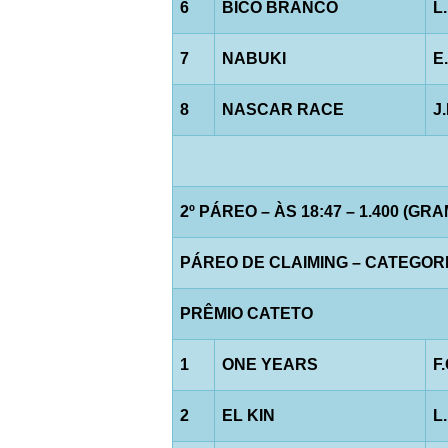
6
BICO BRANCO
L
7
NABUKI
E
8
NASCAR RACE
J
2º PÁREO – ÀS 18:47 – 1.400 (GR
PÁREO DE CLAIMING – CATEGORIA 
PRÊMIO CATETO
1
ONE YEARS
F
2
EL KIN
L