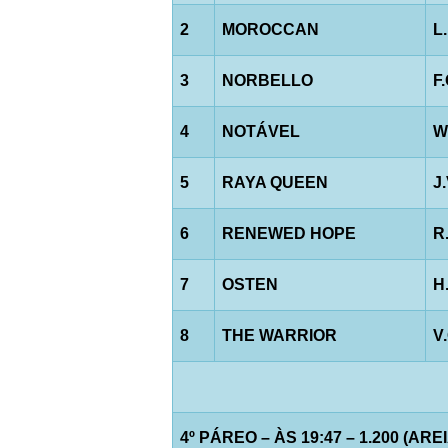
2
MOROCCAN
L
3
NORBELLO
F
4
NOTÁVEL
W
5
RAYA QUEEN
J
6
RENEWED HOPE
R
7
OSTEN
H
8
THE WARRIOR
V
4º PÁREO – ÀS 19:47 – 1.200 (AREI