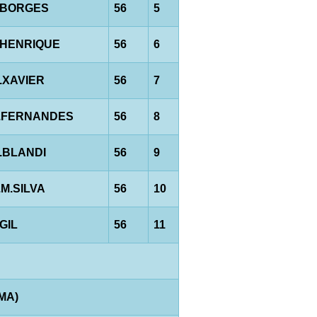
.BORGES
56
5
.HENRIQUE
56
6
.XAVIER
56
7
.FERNANDES
56
8
.BLANDI
56
9
.M.SILVA
56
10
.GIL
56
11
AMA)