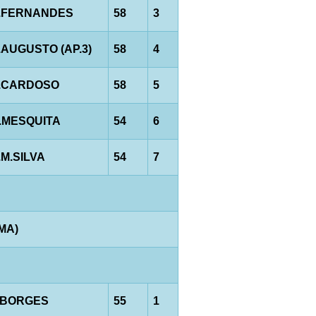
.FERNANDES
58
3
.AUGUSTO (AP.3)
58
4
.CARDOSO
58
5
.MESQUITA
54
6
.M.SILVA
54
7
AMA)
.BORGES
55
1