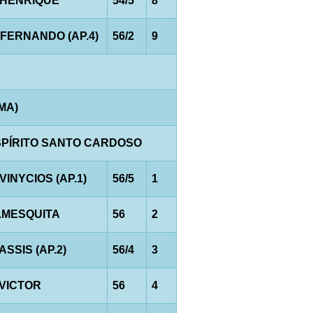
.HENRIQUE
54/5
8
.FERNANDO (AP.4)
56/2
9
AMA)
PÍRITO SANTO CARDOSO
.VINYCIOS (AP.1)
56/5
1
.MESQUITA
56
2
.ASSIS (AP.2)
56/4
3
.VICTOR
56
4