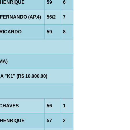
.HENRIQUE
59
6
.FERNANDO (AP.4)
56/2
7
.RICARDO
59
8
AMA)
"K1" (R$ 10.000,00)
.CHAVES
56
1
.HENRIQUE
57
2