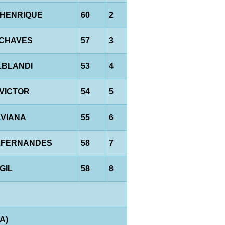
.HENRIQUE
60
2
.CHAVES
57
3
.BLANDI
53
4
.VICTOR
54
5
.VIANA
55
6
.FERNANDES
58
7
.GIL
58
8
A)