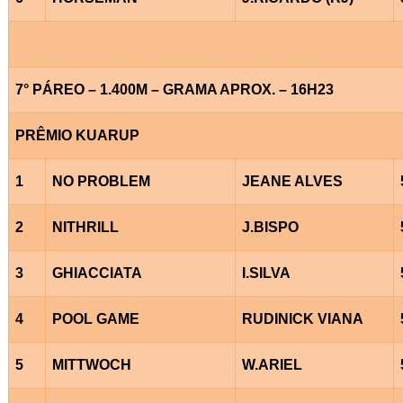
7° PÁREO – 1.400M – GRAMA APROX. – 16H23
PRÊMIO KUARUP
1
NO PROBLEM
JEANE ALVES
2
NITHRILL
J.BISPO
3
GHIACCIATA
I.SILVA
4
POOL GAME
RUDINICK VIANA
5
MITTWOCH
W.ARIEL