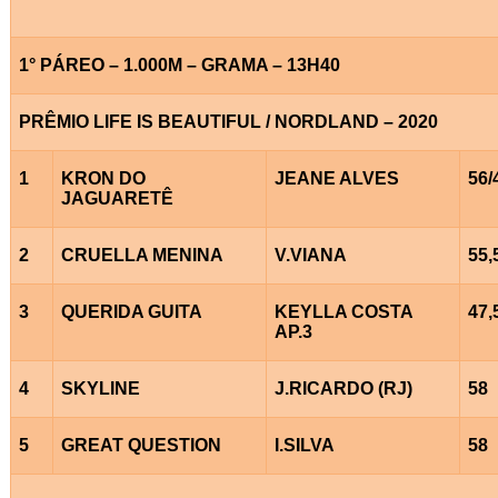
1° PÁREO – 1.000M – GRAMA – 13H40
PRÊMIO LIFE IS BEAUTIFUL / NORDLAND – 2020
1
KRON DO
JEANE ALVES
56/
JAGUARETÊ
2
CRUELLA MENINA
V.VIANA
55,
3
QUERIDA GUITA
KEYLLA COSTA
47,
AP.3
4
SKYLINE
J.RICARDO (RJ)
58
5
GREAT QUESTION
I.SILVA
58