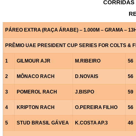
CORRIDAS 
RE
PÁREO EXTRA (RAÇA ÁRABE) – 1.000M – GRAMA – 13
PRÊMIO UAE PRESIDENT CUP SERIES FOR COLTS & F
1
GILMOUR AJR
M.RIBEIRO
56
2
MÔNACO RACH
D.NOVAIS
56
3
POMEROL RACH
J.BISPO
59
4
KRIPTON RACH
O.PEREIRA FILHO
56
5
STUD BRASIL GÁVEA
K.COSTA AP.3
46