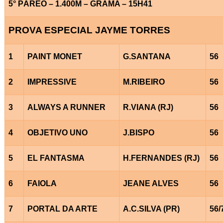
5° PÁREO – 1.400M – GRAMA – 15H41
PROVA ESPECIAL JAYME TORRES
1
PAINT MONET
G.SANTANA
56
2
IMPRESSIVE
M.RIBEIRO
56
3
ALWAYS A RUNNER
R.VIANA (RJ)
56
4
OBJETIVO UNO
J.BISPO
56
5
EL FANTASMA
H.FERNANDES (RJ)
56
6
FAIOLA
JEANE ALVES
56
7
PORTAL DA ARTE
A.C.SILVA (PR)
56/