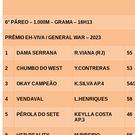
6° PÁREO – 1.000M – GRAMA – 16H13
PRÊMIO EH-VIVA / GENERAL WAR – 2023
1
DAMA SERRANA
R.VIANA (RJ)
55
2
CHUMBO DO WEST
Y.CONTRERAS
53
3
OKAY CAMPEÃO
K.SILVA AP.4
54/
4
VENDAVAL
L.HENRIQUES
58
5
PÉROLA DO SETE
KEYLLA COSTA
46
AP.3