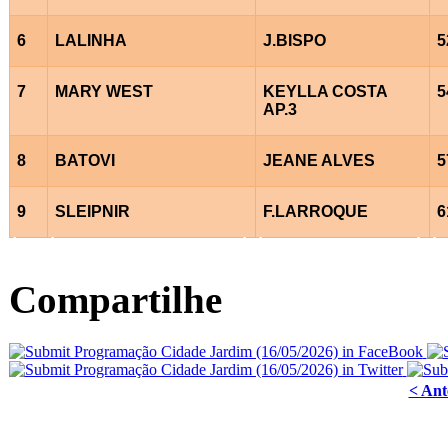
6
LALINHA
J.BISPO
5
7
MARY WEST
KEYLLA COSTA
5
AP.3
8
BATOVI
JEANE ALVES
5
9
SLEIPNIR
F.LARROQUE
6
Â
Â
Â
Â
Â
Â
Compartilhe
< Ant