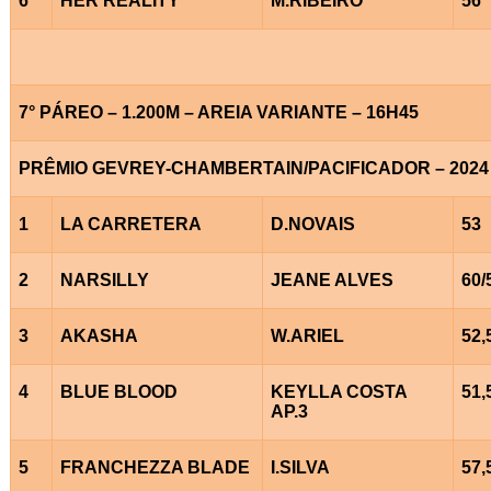
6
HER REALITY
M.RIBEIRO
56
7° PÁREO – 1.200M – AREIA VARIANTE – 16H45
PRÊMIO GEVREY-CHAMBERTAIN/PACIFICADOR – 2024
1
LA CARRETERA
D.NOVAIS
53
2
NARSILLY
JEANE ALVES
60/
3
AKASHA
W.ARIEL
52,
4
BLUE BLOOD
KEYLLA COSTA
51,
AP.3
5
FRANCHEZZA BLADE
I.SILVA
57,