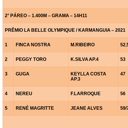
2° PÁREO – 1.400M – GRAMA – 14H11
PRÊMIO LA BELLE OLYMPIQUE / KARMANGUIA – 2021
1
FINCA NOSTRA
M.RIBEIRO
52,
2
PEGGY TORO
K.SILVA AP.4
53
3
GUGA
KEYLLA COSTA
47
AP.3
4
NEREU
F.LARROQUE
56
5
RENÉ MAGRITTE
JEANE ALVES
59/