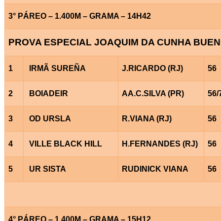
3° PÁREO – 1.400M – GRAMA – 14H42
PROVA ESPECIAL JOAQUIM DA CUNHA BUE
1
IRMÃ SUREÑA
J.RICARDO (RJ)
56
2
BOIADEIR
AA.C.SILVA (PR)
56/
3
OD URSLA
R.VIANA (RJ)
56
4
VILLE BLACK HILL
H.FERNANDES (RJ)
56
5
UR SISTA
RUDINICK VIANA
56
4° PÁREO – 1.400M – GRAMA – 15H12