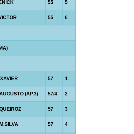
.ENICK
55
5
.VICTOR
55
6
AMA)
.XAVIER
57
1
.AUGUSTO (AP.3)
57/4
2
.QUEIROZ
57
3
M.SILVA
57
4