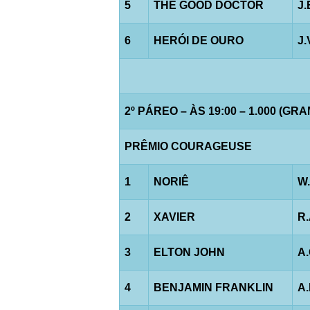
5
THE GOOD DOCTOR
J
6
HERÓI DE OURO
J
2º PÁREO – ÀS 19:00 – 1.000 (GR
PRÊMIO COURAGEUSE
1
NORIÊ
W
2
XAVIER
R
3
ELTON JOHN
A
4
BENJAMIN FRANKLIN
A.