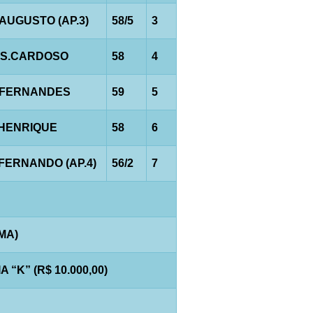
.AUGUSTO (AP.3)
58/5
3
.S.CARDOSO
58
4
.FERNANDES
59
5
.HENRIQUE
58
6
.FERNANDO (AP.4)
56/2
7
AMA)
“K” (R$ 10.000,00)