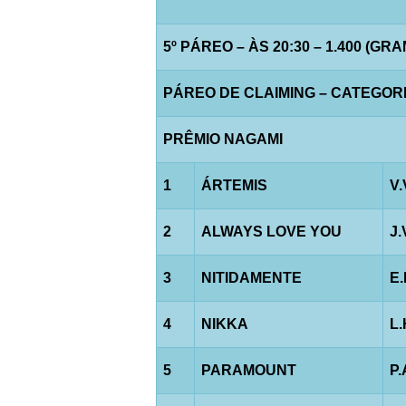
5º PÁREO – ÀS 20:30 – 1.400 (GR
PÁREO DE CLAIMING – CATEGORIA “
PRÊMIO NAGAMI
1
ÁRTEMIS
V.
2
ALWAYS LOVE YOU
J
3
NITIDAMENTE
E
4
NIKKA
L
5
PARAMOUNT
P.