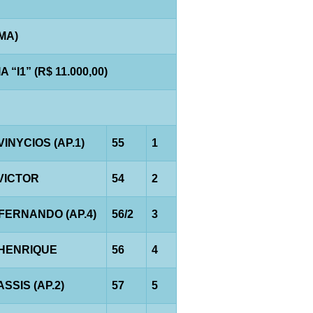
AMA)
I1” (R$ 11.000,00)
VINYCIOS (AP.1)
55
1
.VICTOR
54
2
.FERNANDO (AP.4)
56/2
3
.HENRIQUE
56
4
ASSIS (AP.2)
57
5