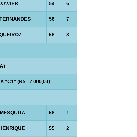
.XAVIER
54
6
.FERNANDES
56
7
.QUEIROZ
58
8
A)
“C1” (R$ 12.000,00)
.MESQUITA
58
1
.HENRIQUE
55
2