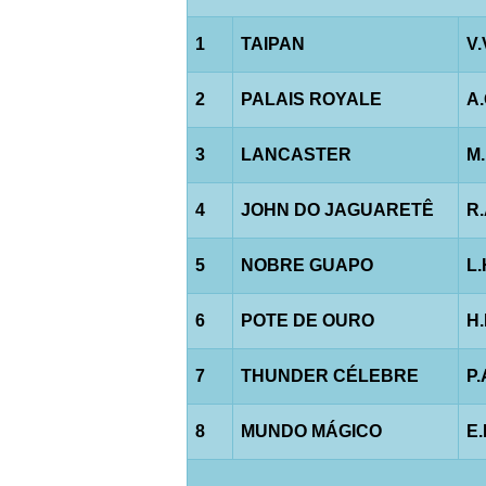
1
TAIPAN
V.
2
PALAIS ROYALE
A
3
LANCASTER
M
4
JOHN DO JAGUARETÊ
R
5
NOBRE GUAPO
L
6
POTE DE OURO
H
7
THUNDER CÉLEBRE
P.
8
MUNDO MÁGICO
E