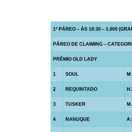
1º PÁREO – ÀS 18:30 – 1.000 (GR
PÁREO DE CLAIMING – CATEGORIA 
PRÊMIO OLD LADY
1
SOUL
M
2
REQUINTADO
H
3
TUSKER
M
4
NANUQUE
A