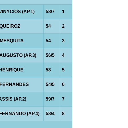
VINYCIOS (AP.1)
58/7
1
.QUEIROZ
54
2
.MESQUITA
54
3
.AUGUSTO (AP.3)
56/5
4
.HENRIQUE
58
5
.FERNANDES
54/5
6
ASSIS (AP.2)
59/7
7
.FERNANDO (AP.4)
58/4
8