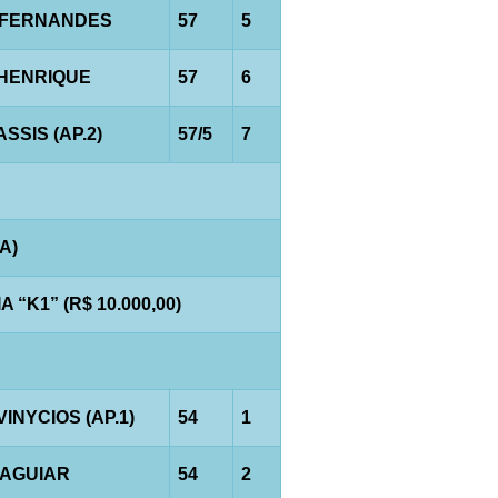
.FERNANDES
57
5
.HENRIQUE
57
6
ASSIS (AP.2)
57/5
7
A)
“K1” (R$ 10.000,00)
VINYCIOS (AP.1)
54
1
.AGUIAR
54
2