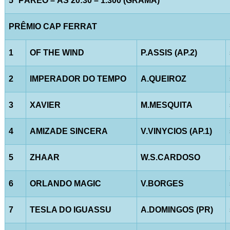
5º PÁREO – ÀS 20:30 – 1.300 (GRAMA)
PRÊMIO CAP FERRAT
1
OF THE WIND
P.ASSIS (AP.2)
2
IMPERADOR DO TEMPO
A.QUEIROZ
3
XAVIER
M.MESQUITA
4
AMIZADE SINCERA
V.VINYCIOS (AP.1)
5
ZHAAR
W.S.CARDOSO
6
ORLANDO MAGIC
V.BORGES
7
TESLA DO IGUASSU
A.DOMINGOS (PR)