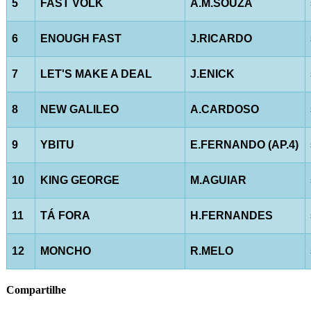
5
FAST VOLK
A.M.SOUZA
6
ENOUGH FAST
J.RICARDO
7
LET'S MAKE A DEAL
J.ENICK
8
NEW GALILEO
A.CARDOSO
9
YBITU
E.FERNANDO (AP.4)
10
KING GEORGE
M.AGUIAR
11
TÁ FORA
H.FERNANDES
12
MONCHO
R.MELO
Compartilhe