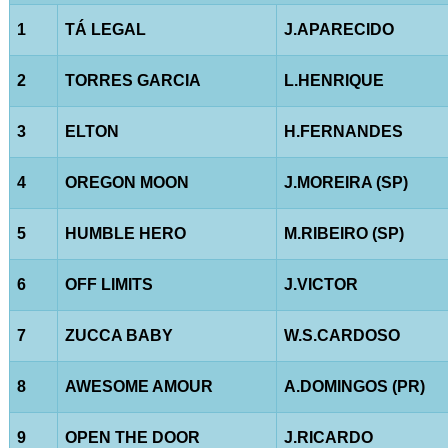
1
TÁ LEGAL
J.APARECIDO
2
TORRES GARCIA
L.HENRIQUE
3
ELTON
H.FERNANDES
4
OREGON MOON
J.MOREIRA (SP)
5
HUMBLE HERO
M.RIBEIRO (SP)
6
OFF LIMITS
J.VICTOR
7
ZUCCA BABY
W.S.CARDOSO
8
AWESOME AMOUR
A.DOMINGOS (PR)
9
OPEN THE DOOR
J.RICARDO