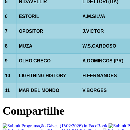
5
NIDAVELLIR
L.DETTORI (ITA)
6
ESTORIL
A.M.SILVA
7
OPOSITOR
J.VICTOR
8
MUZA
W.S.CARDOSO
9
OLHO GREGO
A.DOMINGOS (PR)
10
LIGHTNING HISTORY
H.FERNANDES
11
MAR DEL MONDO
V.BORGES
Compartilhe