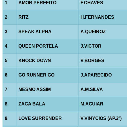
1
AMOR PERFEITO
F.CHAVES
2
RITZ
H.FERNANDES
3
SPEAK ALPHA
A.QUEIROZ
4
QUEEN PORTELA
J.VICTOR
5
KNOCK DOWN
V.BORGES
6
GO RUNNER GO
J.APARECIDO
7
MESMO ASSIM
A.M.SILVA
8
ZAGA BALA
M.AGUIAR
9
LOVE SURRENDER
V.VINYCIOS (AP.2ª)