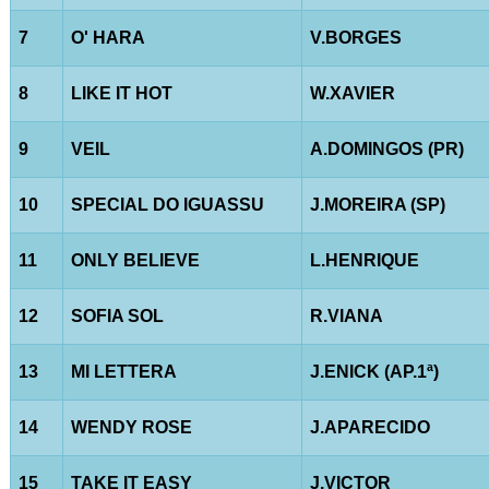
7
O' HARA
V.BORGES
8
LIKE IT HOT
W.XAVIER
9
VEIL
A.DOMINGOS (PR)
10
SPECIAL DO IGUASSU
J.MOREIRA (SP)
11
ONLY BELIEVE
L.HENRIQUE
12
SOFIA SOL
R.VIANA
13
MI LETTERA
J.ENICK (AP.1ª)
14
WENDY ROSE
J.APARECIDO
15
TAKE IT EASY
J.VICTOR