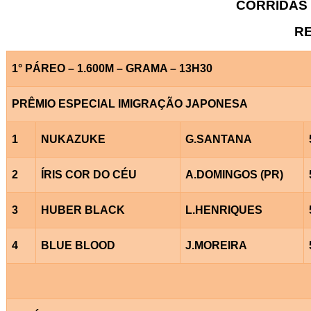
CORRIDAS 
RE
1° PÁREO – 1.600M – GRAMA – 13H30
PRÊMIO ESPECIAL IMIGRAÇÃO JAPONESA
1
NUKAZUKE
G.SANTANA
2
ÍRIS COR DO CÉU
A.DOMINGOS (PR)
3
HUBER BLACK
L.HENRIQUES
4
BLUE BLOOD
J.MOREIRA