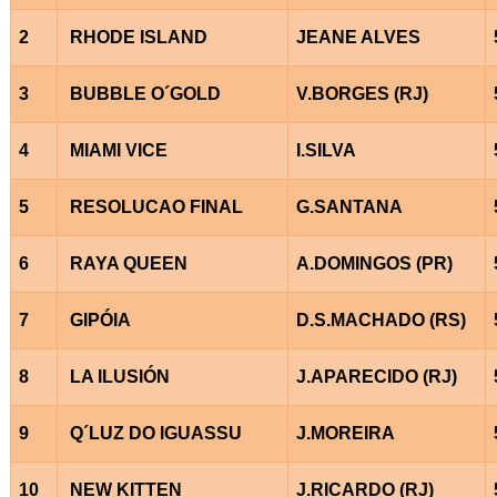
2
RHODE ISLAND
JEANE ALVES
3
BUBBLE O´GOLD
V.BORGES (RJ)
4
MIAMI VICE
I.SILVA
5
RESOLUCAO FINAL
G.SANTANA
6
RAYA QUEEN
A.DOMINGOS (PR)
7
GIPÓIA
D.S.MACHADO (RS)
8
LA ILUSIÓN
J.APARECIDO (RJ)
9
Q´LUZ DO IGUASSU
J.MOREIRA
10
NEW KITTEN
J.RICARDO (RJ)