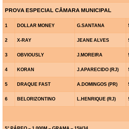
PROVA ESPECIAL CÂMARA MUNICIPAL
1
DOLLAR MONEY
G.SANTANA
2
X-RAY
JEANE ALVES
3
OBVIOUSLY
J.MOREIRA
4
KORAN
J.APARECIDO (RJ)
5
DRAQUE FAST
A.DOMINGOS (PR)
6
BELORIZONTINO
L.HENRIQUE (RJ)
5° PÁREO – 1.000M – GRAMA – 15H34