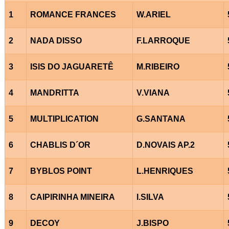
1
ROMANCE FRANCES
W.ARIEL
2
NADA DISSO
F.LARROQUE
3
ISIS DO JAGUARETÊ
M.RIBEIRO
4
MANDRITTA
V.VIANA
5
MULTIPLICATION
G.SANTANA
6
CHABLIS D´OR
D.NOVAIS AP.2
7
BYBLOS POINT
L.HENRIQUES
8
CAIPIRINHA MINEIRA
I.SILVA
9
DECOY
J.BISPO