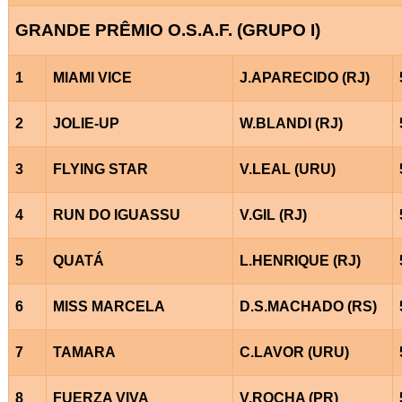
GRANDE PRÊMIO O.S.A.F. (GRUPO I)
1
MIAMI VICE
J.APARECIDO (RJ)
2
JOLIE-UP
W.BLANDI (RJ)
3
FLYING STAR
V.LEAL (URU)
4
RUN DO IGUASSU
V.GIL (RJ)
5
QUATÁ
L.HENRIQUE (RJ)
6
MISS MARCELA
D.S.MACHADO (RS)
7
TAMARA
C.LAVOR (URU)
8
FUERZA VIVA
V.ROCHA (PR)