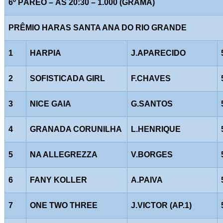
6º PÁREO – ÀS 20:30 – 1.000 (GRAMA)
PRÊMIO HARAS SANTA ANA DO RIO GRANDE
1
HARPIA
J.APARECIDO
2
SOFISTICADA GIRL
F.CHAVES
3
NICE GAIA
G.SANTOS
4
GRANADA CORUNILHA
L.HENRIQUE
5
NA ALLEGREZZA
V.BORGES
6
FANY KOLLER
A.PAIVA
7
ONE TWO THREE
J.VICTOR (AP.1)