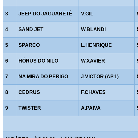
3
JEEP DO JAGUARETÊ
V.GIL
4
SAND JET
W.BLANDI
5
SPARCO
L.HENRIQUE
6
HÓRUS DO NILO
W.XAVIER
7
NA MIRA DO PERIGO
J.VICTOR (AP.1)
8
CEDRUS
F.CHAVES
9
TWISTER
A.PAIVA