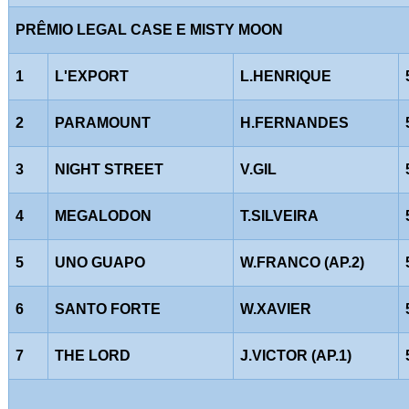
PRÊMIO LEGAL CASE E MISTY MOON
1
L'EXPORT
L.HENRIQUE
2
PARAMOUNT
H.FERNANDES
3
NIGHT STREET
V.GIL
4
MEGALODON
T.SILVEIRA
5
UNO GUAPO
W.FRANCO (AP.2)
6
SANTO FORTE
W.XAVIER
7
THE LORD
J.VICTOR (AP.1)