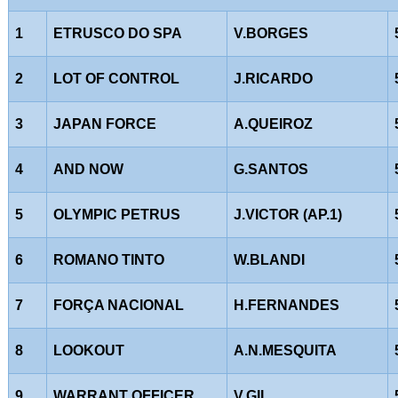
1
ETRUSCO DO SPA
V.BORGES
2
LOT OF CONTROL
J.RICARDO
3
JAPAN FORCE
A.QUEIROZ
4
AND NOW
G.SANTOS
5
OLYMPIC PETRUS
J.VICTOR (AP.1)
6
ROMANO TINTO
W.BLANDI
7
FORÇA NACIONAL
H.FERNANDES
8
LOOKOUT
A.N.MESQUITA
9
WARRANT OFFICER
V.GIL