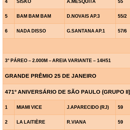
4
SISKO
A.MESQUITA
55
5
BAM BAM BAM
D.NOVAIS AP.3
55/2
6
NADA DISSO
G.SANTANA AP.1
57/6
3° PÁREO – 2.000M – AREIA VARIANTE – 14H51
GRANDE PRÊMIO 25 DE JANEIRO
471º ANIVERSÁRIO DE SÃO PAULO (GRUPO II
1
MIAMI VICE
J.APARECIDO (RJ)
59
2
LA LAITIÈRE
R.VIANA
59