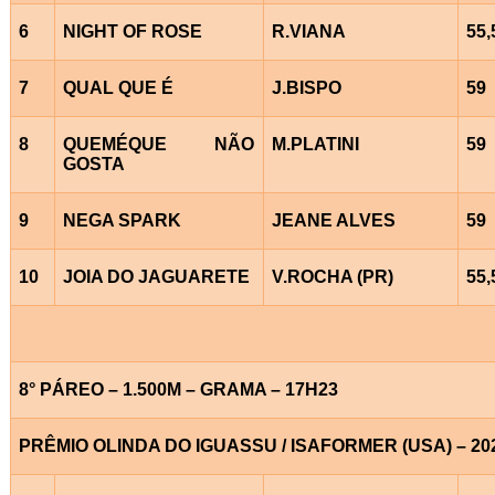
6
NIGHT OF ROSE
R.VIANA
55,
7
QUAL QUE É
J.BISPO
59
8
QUEMÉQUE NÃO
M.PLATINI
59
GOSTA
9
NEGA SPARK
JEANE ALVES
59
10
JOIA DO JAGUARETE
V.ROCHA (PR)
55,
8° PÁREO – 1.500M – GRAMA – 17H23
PRÊMIO OLINDA DO IGUASSU / ISAFORMER (USA) – 20