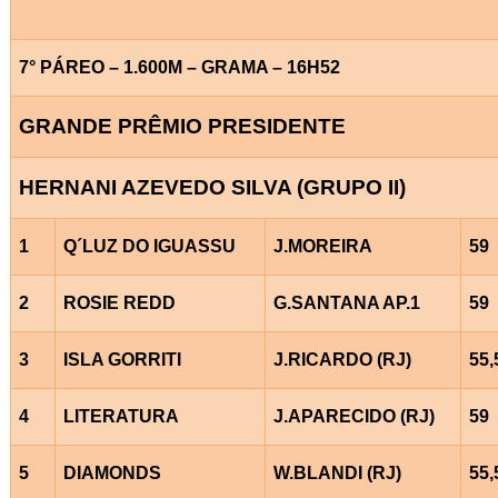
7° PÁREO – 1.600M – GRAMA – 16H52
GRANDE PRÊMIO PRESIDENTE
HERNANI AZEVEDO SILVA (GRUPO II)
1
Q´LUZ DO IGUASSU
J.MOREIRA
59
2
ROSIE REDD
G.SANTANA AP.1
59
3
ISLA GORRITI
J.RICARDO (RJ)
55,
4
LITERATURA
J.APARECIDO (RJ)
59
5
DIAMONDS
W.BLANDI (RJ)
55,