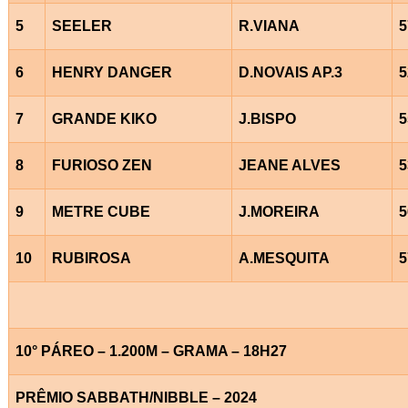
5
SEELER
R.VIANA
5
6
HENRY DANGER
D.NOVAIS AP.3
5
7
GRANDE KIKO
J.BISPO
5
8
FURIOSO ZEN
JEANE ALVES
5
9
METRE CUBE
J.MOREIRA
5
10
RUBIROSA
A.MESQUITA
5
10° PÁREO – 1.200M – GRAMA – 18H27
PRÊMIO SABBATH/NIBBLE – 2024