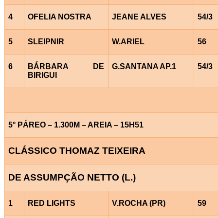
4
OFELIA NOSTRA
JEANE ALVES
54/3
5
SLEIPNIR
W.ARIEL
56
6
BÁRBARA DE
G.SANTANA AP.1
54/3
BIRIGUI
5° PÁREO – 1.300M – AREIA – 15H51
CLÁSSICO THOMAZ TEIXEIRA
DE ASSUMPÇÃO NETTO (L.)
1
RED LIGHTS
V.ROCHA (PR)
59