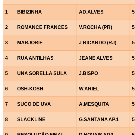
1
BIBIZINHA
AD.ALVES
5
2
ROMANCE FRANCES
V.ROCHA (PR)
5
3
MARJORIE
J.RICARDO (RJ)
5
4
RUA ANTILHAS
JEANE ALVES
5
5
UNA SORELLA SULA
J.BISPO
5
6
OSH-KOSH
W.ARIEL
5
7
SUCO DE UVA
A.MESQUITA
5
8
SLACKLINE
G.SANTANA AP.1
5
9
RESOLUÇÃO FINAL
D.NOVAIS AP.3
5