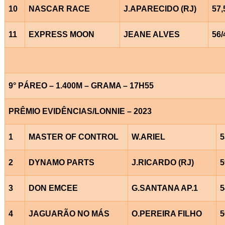
10
NASCAR RACE
J.APARECIDO (RJ)
57,
11
EXPRESS MOON
JEANE ALVES
56/
9° PÁREO – 1.400M – GRAMA – 17H55
PRÊMIO EVIDÊNCIAS/LONNIE – 2023
1
MASTER OF CONTROL
W.ARIEL
5
2
DYNAMO PARTS
J.RICARDO (RJ)
5
3
DON EMCEE
G.SANTANA AP.1
5
4
JAGUARÃO NO MÁS
O.PEREIRA FILHO
5