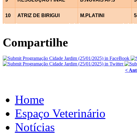
10
ATRIZ DE BIRIGUI
M.PLATINI
5
Â
Â
Â
Â
Â
Â
Â
Â
Compartilhe
< Ant
Home
Espaço Veterinário
Notícias