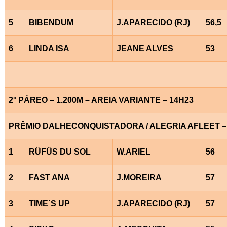
5
BIBENDUM
J.APARECIDO (RJ)
56,5
6
LINDA ISA
JEANE ALVES
53
2° PÁREO – 1.200M – AREIA VARIANTE – 14H23
PRÊMIO DALHECONQUISTADORA / ALEGRIA AFLEET –
1
RÜFÜS DU SOL
W.ARIEL
56
2
FAST ANA
J.MOREIRA
57
3
TIME´S UP
J.APARECIDO (RJ)
57