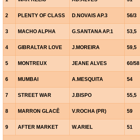
2
PLENTY OF CLASS
D.NOVAIS AP.3
56/3
3
MACHO ALPHA
G.SANTANA AP.1
53,5
4
GIBRALTAR LOVE
J.MOREIRA
59,5
5
MONTREUX
JEANE ALVES
60/58
6
MUMBAI
A.MESQUITA
54
7
STREET WAR
J.BISPO
55,5
8
MARRON GLACÊ
V.ROCHA (PR)
59
9
AFTER MARKET
W.ARIEL
51