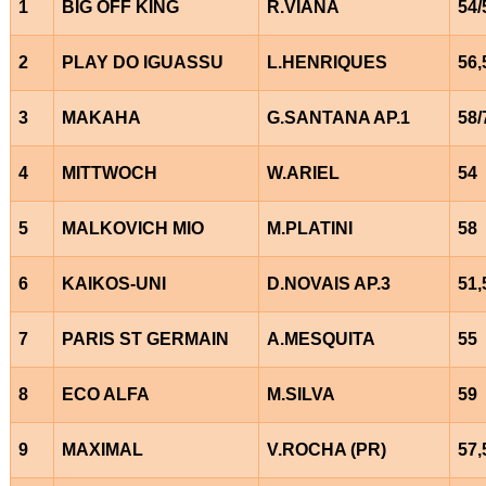
1
BIG OFF KING
R.VIANA
54/
2
PLAY DO IGUASSU
L.HENRIQUES
56,
3
MAKAHA
G.SANTANA AP.1
58/
4
MITTWOCH
W.ARIEL
54
5
MALKOVICH MIO
M.PLATINI
58
6
KAIKOS-UNI
D.NOVAIS AP.3
51,
7
PARIS ST GERMAIN
A.MESQUITA
55
8
ECO ALFA
M.SILVA
59
9
MAXIMAL
V.ROCHA (PR)
57,