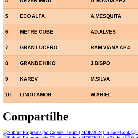
4
NEVER MIND
D.NOVAIS AP.3
5
ECO ALFA
A.MESQUITA
6
METRE CUBE
AD.ALVES
7
GRAN LUCERO
RAM.VIANA AP.4
8
GRANDE KIKO
J.BISPO
9
KAREV
M.SILVA
10
LINDO AMOR
W.ARIEL
Compartilhe