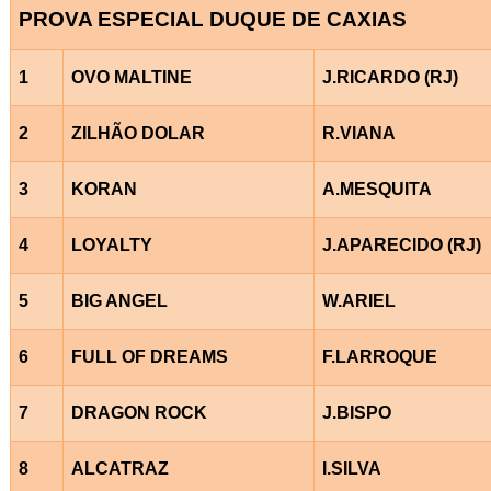
PROVA ESPECIAL DUQUE DE CAXIAS
1
OVO MALTINE
J.RICARDO (RJ)
2
ZILHÃO DOLAR
R.VIANA
3
KORAN
A.MESQUITA
4
LOYALTY
J.APARECIDO (RJ)
5
BIG ANGEL
W.ARIEL
6
FULL OF DREAMS
F.LARROQUE
7
DRAGON ROCK
J.BISPO
8
ALCATRAZ
I.SILVA