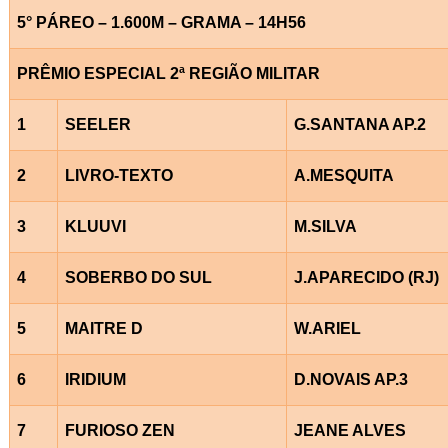
5° PÁREO – 1.600M – GRAMA – 14H56
PRÊMIO ESPECIAL 2ª REGIÃO MILITAR
1
SEELER
G.SANTANA AP.2
2
LIVRO-TEXTO
A.MESQUITA
3
KLUUVI
M.SILVA
4
SOBERBO DO SUL
J.APARECIDO (RJ)
5
MAITRE D
W.ARIEL
6
IRIDIUM
D.NOVAIS AP.3
7
FURIOSO ZEN
JEANE ALVES