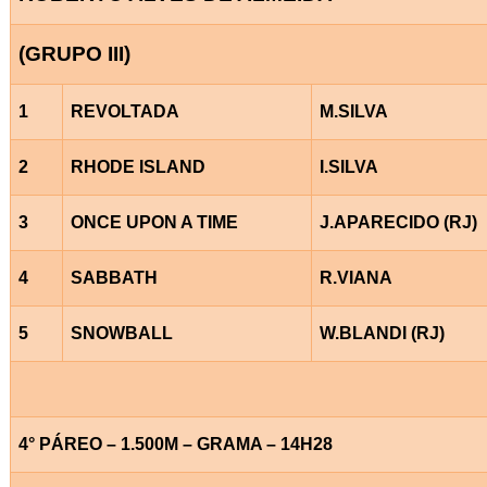
(GRUPO III)
1
REVOLTADA
M.SILVA
2
RHODE ISLAND
I.SILVA
3
ONCE UPON A TIME
J.APARECIDO (RJ)
4
SABBATH
R.VIANA
5
SNOWBALL
W.BLANDI (RJ)
4° PÁREO – 1.500M – GRAMA – 14H28