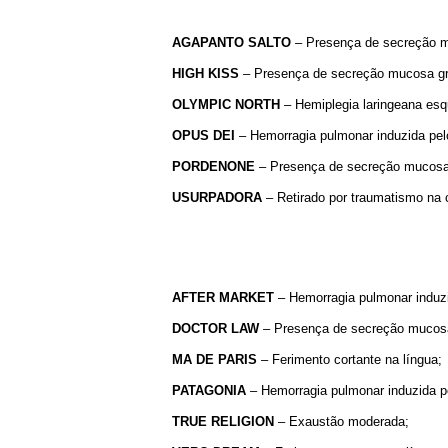
AGAPANTO SALTO
– Presença de secreção mu
HIGH
KISS
– Presença de secreção mucosa gra
OLYMPIC
NORTH
– Hemiplegia laringeana esqu
OPUS
DEI
– Hemorragia pulmonar induzida pelo
PORDENONE
– Presença de secreção mucosa g
USURPADORA
– Retirado por traumatismo na 
AFTER
MARKET
– Hemorragia pulmonar induzid
DOCTOR
LAW
– Presença de secreção mucosa 
MA
DE
PARIS
– Ferimento cortante na língua;
PATAGONIA
– Hemorragia pulmonar induzida pe
TRUE
RELIGION
– Exaustão moderada;