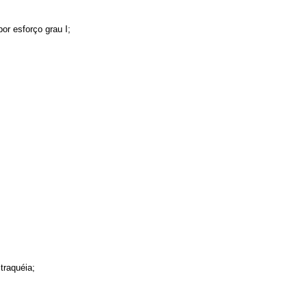
or esforço grau I;
traquéia;