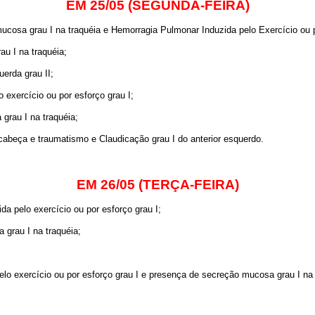
EM 25/05 (SEGUNDA-FEIRA)
cosa grau I na traquéia e Hemorragia Pulmonar Induzida pelo Exercício ou p
u I na traquéia;
erda grau II;
 exercício ou por esforço grau I;
rau I na traquéia;
cabeça e traumatismo e Claudicação grau I do anterior esquerdo.
EM 26/05 (TERÇA-FEIRA)
a pelo exercício ou por esforço grau I;
grau I na traquéia;
lo exercício ou por esforço grau I e presença de secreção mucosa grau I na 