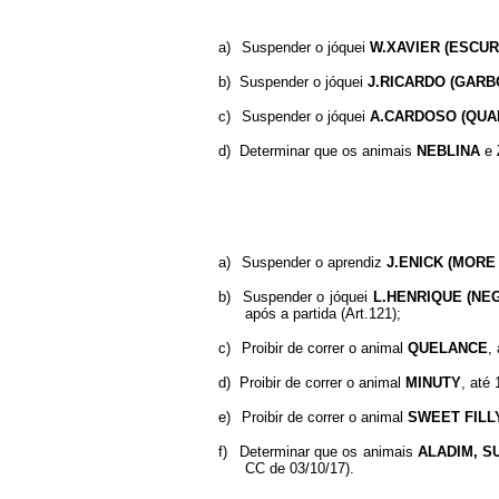
a)
Suspender o jóquei
W.XAVIER (ESCUR
b)
Suspender o jóquei
J.RICARDO (GAR
c)
Suspender o jóquei
A.CARDOSO (QUA
d)
Determinar que os animais
NEBLINA
e
a)
Suspender o aprendiz
J.ENICK (MOR
b)
Suspender o jóquei
L.HENRIQUE (N
após a partida (Art.121);
c)
Proibir de correr o animal
QUELANCE
,
d)
Proibir de correr o animal
MINUTY
, até
e)
Proibir de correr o animal
SWEET FILL
f)
Determinar que os animais
ALADIM, S
CC de 03/10/17).