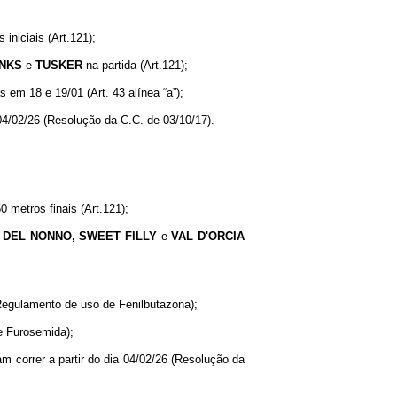
iniciais (Art.121);
NKS
e
TUSKER
na partida (Art.121);
 em 18 e 19/01 (Art. 43 alínea “a”);
a 04/02/26 (Resolução da C.C. de 03/10/17).
 metros finais (Art.121);
DEL NONNO, SWEET FILLY
e
VAL
D'ORCIA
Regulamento de uso de Fenilbutazona);
e Furosemida);
am correr a partir do dia 04/02/26 (Resolução da