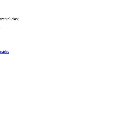
oventa) dias;
.