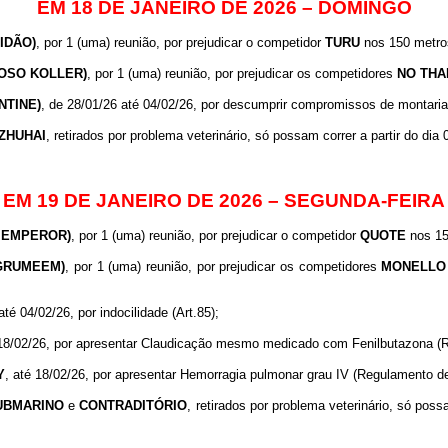
EM 18 DE JANEIRO DE 2026 – DOMINGO
IDÃO)
, por 1 (uma) reunião, por prejudicar o competidor
TURU
nos 150 metros 
BOSO KOLLER)
, por 1 (uma) reunião, por prejudicar os competidores
NO
THA
NTINE)
, de 28/01/26 até 04/02/26, por descumprir compromissos de montarias
ZHUHAI
, retirados por problema veterinário, só possam correr a partir do di
EM 19 DE JANEIRO DE 2026 – SEGUNDA-FEIRA
E EMPEROR)
, por 1 (uma) reunião, por prejudicar o competidor
QUOTE
nos 150
EGRUMEEM)
, por 1 (uma) reunião, por prejudicar os competidores
MONELLO 
 até 04/02/26, por indocilidade (Art.85);
 18/02/26, por apresentar Claudicação mesmo medicado com Fenilbutazona (
Y
, até 18/02/26, por apresentar Hemorragia pulmonar grau IV (Regulamento d
UBMARINO
e
CONTRADITÓRIO
, retirados por problema veterinário, só poss